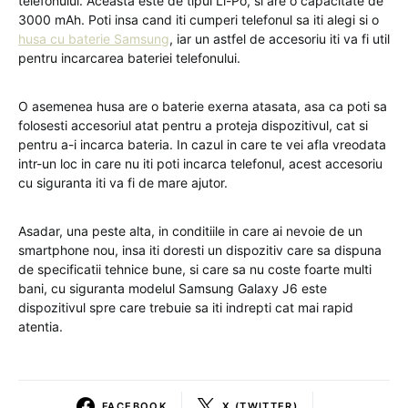
telefonului. Aceasta este de tipul Li-Po, si are o capacitate de
3000 mAh. Poti insa cand iti cumperi telefonul sa iti alegi si o
husa cu baterie Samsung
, iar un astfel de accesoriu iti va fi util
pentru incarcarea bateriei telefonului.
O asemenea husa are o baterie exerna atasata, asa ca poti sa
folosesti accesoriul atat pentru a proteja dispozitivul, cat si
pentru a-i incarca bateria. In cazul in care te vei afla vreodata
intr-un loc in care nu iti poti incarca telefonul, acest accesoriu
cu siguranta iti va fi de mare ajutor.
Asadar, una peste alta, in conditiile in care ai nevoie de un
smartphone nou, insa iti doresti un dispozitiv care sa dispuna
de specificatii tehnice bune, si care sa nu coste foarte multi
bani, cu siguranta modelul Samsung Galaxy J6 este
dispozitivul spre care trebuie sa iti indrepti cat mai rapid
atentia.
FACEBOOK
X (TWITTER)