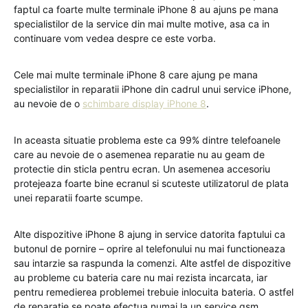
faptul ca foarte multe terminale iPhone 8 au ajuns pe mana
specialistilor de la service din mai multe motive, asa ca in
continuare vom vedea despre ce este vorba.
Cele mai multe terminale iPhone 8 care ajung pe mana
specialistilor in reparatii iPhone din cadrul unui service iPhone,
au nevoie de o
schimbare display iPhone 8
.
In aceasta situatie problema este ca 99% dintre telefoanele
care au nevoie de o asemenea reparatie nu au geam de
protectie din sticla pentru ecran. Un asemenea accesoriu
protejeaza foarte bine ecranul si scuteste utilizatorul de plata
unei reparatii foarte scumpe.
Alte dispozitive iPhone 8 ajung in service datorita faptului ca
butonul de pornire – oprire al telefonului nu mai functioneaza
sau intarzie sa raspunda la comenzi. Alte astfel de dispozitive
au probleme cu bateria care nu mai rezista incarcata, iar
pentru remedierea problemei trebuie inlocuita bateria. O astfel
de reparatie se poate efectua numai la un service gsm.