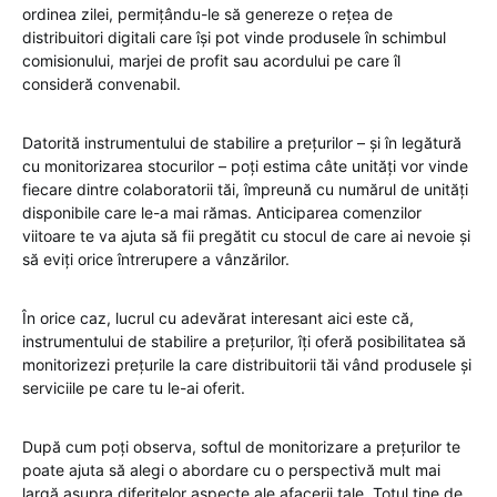
ordinea zilei, permițându-le să genereze o rețea de
distribuitori digitali care își pot vinde produsele în schimbul
comisionului, marjei de profit sau acordului pe care îl
consideră convenabil.
Datorită instrumentului de stabilire a prețurilor – și în legătură
cu monitorizarea stocurilor – poți estima câte unități vor vinde
fiecare dintre colaboratorii tăi, împreună cu numărul de unități
disponibile care le-a mai rămas. Anticiparea comenzilor
viitoare te va ajuta să fii pregătit cu stocul de care ai nevoie și
să eviți orice întrerupere a vânzărilor.
În orice caz, lucrul cu adevărat interesant aici este că,
instrumentului de stabilire a prețurilor, îți oferă posibilitatea să
monitorizezi prețurile la care distribuitorii tăi vând produsele și
serviciile pe care tu le-ai oferit.
După cum poți observa, softul de monitorizare a prețurilor te
poate ajuta să alegi o abordare cu o perspectivă mult mai
largă asupra diferitelor aspecte ale afacerii tale. Totul ține de