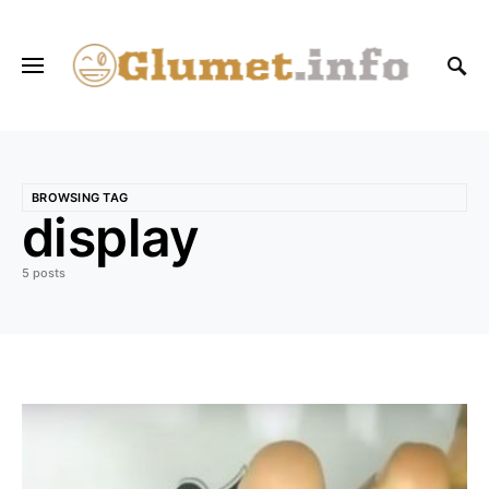
BROWSING TAG
display
5 posts