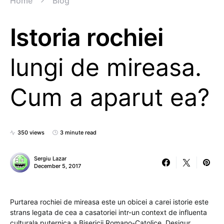
Home
Blog
Istoria rochiei
lungi de mireasa.
Cum a aparut ea?
350 views
3 minute read
Sergiu Lazar
December 5, 2017
Purtarea rochiei de mireasa este un obicei a carei istorie este
strans legata de cea a casatoriei intr-un context de influenta
culturala puternica a Bisericii Romano-Catolice. Desigur