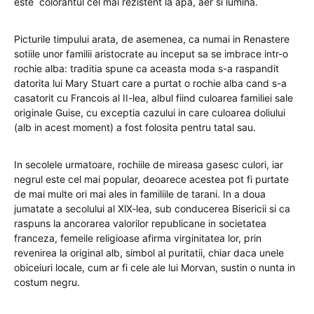
este colorantul cel mai rezistent la apa, aer si lumina.
Picturile timpului arata, de asemenea, ca numai in Renastere
sotiile unor familii aristocrate au inceput sa se imbrace intr-o
rochie alba: traditia spune ca aceasta moda s-a raspandit
datorita lui Mary Stuart care a purtat o rochie alba cand s-a
casatorit cu Francois al II-lea, albul fiind culoarea familiei sale
originale Guise, cu exceptia cazului in care culoarea doliului
(alb in acest moment) a fost folosita pentru tatal sau.
In secolele urmatoare, rochiile de mireasa gasesc culori, iar
negrul este cel mai popular, deoarece acestea pot fi purtate
de mai multe ori mai ales in familiile de tarani. In a doua
jumatate a secolului al XlX-lea, sub conducerea Bisericii si ca
raspuns la ancorarea valorilor republicane in societatea
franceza, femeile religioase afirma virginitatea lor, prin
revenirea la original alb, simbol al puritatii, chiar daca unele
obiceiuri locale, cum ar fi cele ale lui Morvan, sustin o nunta in
costum negru.