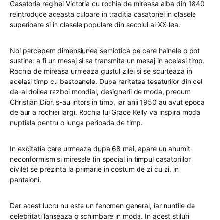
Casatoria reginei Victoria cu rochia de mireasa alba din 1840
reintroduce aceasta culoare in traditia casatoriei in clasele
superioare si in clasele populare din secolul al XX-lea.
Noi percepem dimensiunea semiotica pe care hainele o pot
sustine: a fi un mesaj si sa transmita un mesaj in acelasi timp.
Rochia de mireasa urmeaza gustul zilei si se scurteaza in
acelasi timp cu bastoanele. Dupa raritatea tesaturilor din cel
de-al doilea razboi mondial, designerii de moda, precum
Christian Dior, s-au intors in timp, iar anii 1950 au avut epoca
de aur a rochiei largi. Rochia lui Grace Kelly va inspira moda
nuptiala pentru o lunga perioada de timp.
In excitatia care urmeaza dupa 68 mai, apare un anumit
neconformism si miresele (in special in timpul casatoriilor
civile) se prezinta la primarie in costum de zi cu zi, in
pantaloni.
Dar acest lucru nu este un fenomen general, iar nuntile de
celebritati lanseaza o schimbare in moda. In acest stiluri