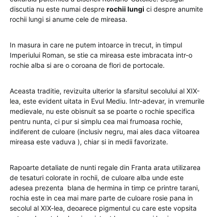
discutia nu este numai despre
rochii lungi
ci despre anumite
rochii lungi si anume cele de mireasa.
In masura in care ne putem intoarce in trecut, in timpul
Imperiului Roman, se stie ca mireasa este imbracata intr-o
rochie alba si are o coroana de flori de portocale.
Aceasta traditie, revizuita ulterior la sfarsitul secolului al XIX-
lea, este evident uitata in Evul Mediu. Intr-adevar, in vremurile
medievale, nu este obisnuit sa se poarte o rochie specifica
pentru nunta, ci pur si simplu cea mai frumoasa rochie,
indiferent de culoare (inclusiv negru, mai ales daca viitoarea
mireasa este vaduva ), chiar si in medii favorizate.
Rapoarte detaliate de nunti regale din Franta arata utilizarea
de tesaturi colorate in rochii, de culoare alba unde este
adesea prezenta blana de hermina in timp ce printre tarani,
rochia este in cea mai mare parte de culoare rosie pana in
secolul al XIX-lea, deoarece pigmentul cu care este vopsita