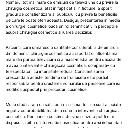
Numarul tot mai mare de emisiuni de televiziune cu privire la
chirurgia cosmetica, atat in fapt cat si in fictiune, a sporit
gradul de constientizare al publicului cu privire la beneficiile
pe care le poate oferi aceasta. Desigur, prezentarea in media
a chirurgiei cosmetice joaca un rol semnificativ in perceptiile
asupra chirurgiei cosmetice si luarea deciziilor.
Pacientii care urmaresc o cantitate considerabila de emisiuni
din domeniul chirurgiei cosmetice au raportat o influenta mai
mare din partea televiziunii si a mass-media pentru decizia de
a avea o interventie chirurgicala cosmetica, comparativ cu
telespectatorii cu intensitate redusa. Constientizarea
crescanda a acestei tendinte de frumusete este partial
responsabila pentru cresterea numarului de persoane care isi
modifica aspectul prin proceduri cosmetice.
Multe studii arata ca satisfactia si stima de sine sunt asociate
negativ cu probabilitatea de a suferi o interventie chirurgicala
cosmetica. Persoanele cu stima de sine scazuta pot fi mai
dispuse sa aiba o interventie cosmetica pentru a-si imbunatati