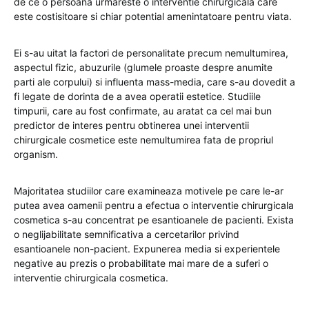
de ce o persoana urmareste o interventie chirurgicala care
este costisitoare si chiar potential amenintatoare pentru viata.
Ei s-au uitat la factori de personalitate precum nemultumirea,
aspectul fizic, abuzurile (glumele proaste despre anumite
parti ale corpului) si influenta mass-media, care s-au dovedit a
fi legate de dorinta de a avea operatii estetice. Studiile
timpurii, care au fost confirmate, au aratat ca cel mai bun
predictor de interes pentru obtinerea unei interventii
chirurgicale cosmetice este nemultumirea fata de propriul
organism.
Majoritatea studiilor care examineaza motivele pe care le-ar
putea avea oamenii pentru a efectua o interventie chirurgicala
cosmetica s-au concentrat pe esantioanele de pacienti. Exista
o neglijabilitate semnificativa a cercetarilor privind
esantioanele non-pacient. Expunerea media si experientele
negative au prezis o probabilitate mai mare de a suferi o
interventie chirurgicala cosmetica.