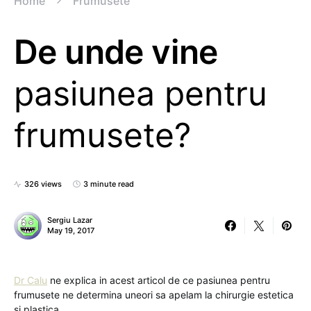
Home
Frumusete
De unde vine
pasiunea pentru
frumusete?
326 views
3 minute read
Sergiu Lazar
May 19, 2017
Dr Calu
ne explica in acest articol de ce pasiunea pentru
frumusete ne determina uneori sa apelam la chirurgie estetica
si plastica.