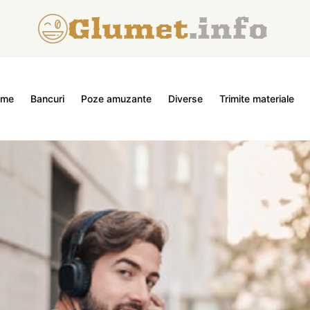
ome
Bancuri
Poze amuzante
Diverse
Trimite materiale