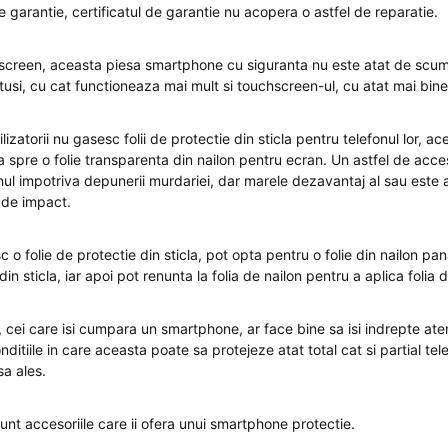
e garantie, certificatul de garantie nu acopera o astfel de reparatie.
screen, aceasta piesa smartphone cu siguranta nu este atat de sc
otusi, cu cat functioneaza mai mult si touchscreen-ul, cu atat mai bine
ilizatorii nu gasesc folii de protectie din sticla pentru telefonul lor, a
ia spre o folie transparenta din nailon pentru ecran. Un astfel de acc
onul impotriva depunerii murdariei, dar marele dezavantaj al sau este 
 de impact.
 o folie de protectie din sticla, pot opta pentru o folie din nailon pa
in sticla, iar apoi pot renunta la folia de nailon pentru a aplica folia d
, cei care isi cumpara un smartphone, ar face bine sa isi indrepte ate
ditiile in care aceasta poate sa protejeze atat total cat si partial tele
a ales.
unt accesoriile care ii ofera unui smartphone protectie.