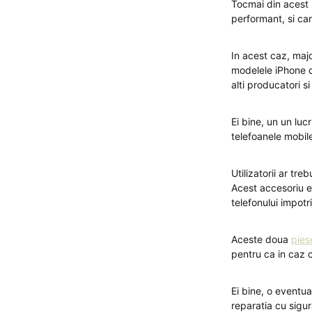
Tocmai din acest m
performant, si ca
In acest caz, maj
modelele iPhone d
alti producatori si
Ei bine, un un luc
telefoanele mobile
Utilizatorii ar tr
Acest accesoriu es
telefonului impotr
Aceste doua
pies
pentru ca in caz c
Ei bine, o eventua
reparatia cu sigura