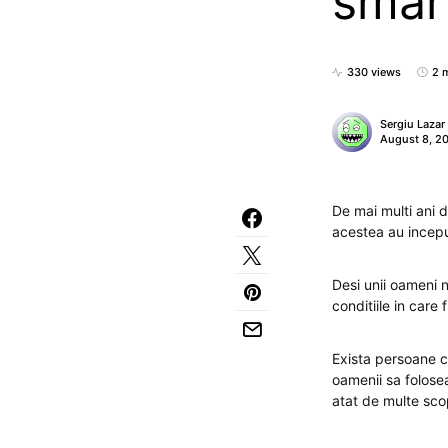
smar
330 views
2 
Sergiu Lazar
August 8, 2
De mai multi ani d
acestea au incepu
Desi unii oameni 
conditiile in care 
Exista persoane c
oamenii sa folosea
atat de multe sco