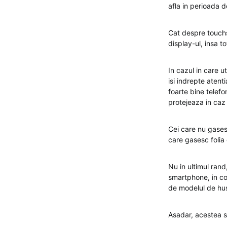
afla in perioada d
Cat despre touch
display-ul, insa t
In cazul in care ut
isi indrepte atent
foarte bine telef
protejeaza in caz
Cei care nu gasesc
care gasesc folia d
Nu in ultimul rand
smartphone, in con
de modelul de hus
Asadar, acestea s