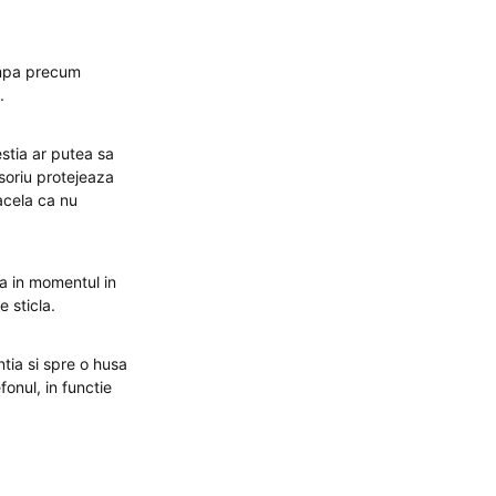
umpa precum
.
cestia ar putea sa
esoriu protejeaza
acela ca nu
na in momentul in
e sticla.
ntia si spre o husa
fonul, in functie