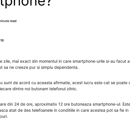
tphone?
minute read
018
e zile, mai exact din momentul in care smartphone-urile si-au facut ap
t sa ne creeze pur si simplu dependenta.
nu sunt de acord cu aceasta afirmatie, acest lucru este cat se poate d
fiecare dintre noi butonam telefonul zilnic.
are din 24 de ore, aproximativ 12 ore butoneaza smartphone-ul. Este
sca atat de des telefoanele in conditiile in care acestea pot sa fie in 
puri.