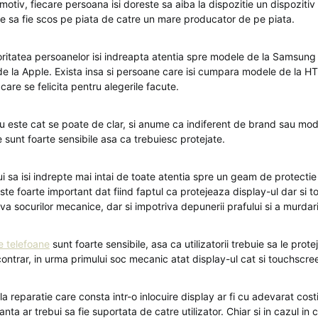
otiv, fiecare persoana isi doreste sa aiba la dispozitie un dispozitiv 
re sa fie scos pe piata de catre un mare producator de pe piata.
oritatea persoanelor isi indreapta atentia spre modele de la Samsung
e la Apple. Exista insa si persoane care isi cumpara modele de la H
 care se felicita pentru alegerile facute.
ru este cat se poate de clar, si anume ca indiferent de brand sau mod
 sunt foarte sensibile asa ca trebuiesc protejate.
ebui sa isi indrepte mai intai de toate atentia spre un geam de protecti
te foarte important dat fiind faptul ca protejeaza display-ul dar si 
iva socurilor mecanice, dar si impotriva depunerii prafului si a murdarir
e telefoane
sunt foarte sensibile, asa ca utilizatorii trebuie sa le prot
ontrar, in urma primului soc mecanic atat display-ul cat si touchscre
la reparatie care consta intr-o inlocuire display ar fi cu adevarat costi
nta ar trebui sa fie suportata de catre utilizator. Chiar si in cazul in 