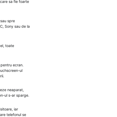
care sa fie foarte
 sau spre
TC, Sony sau de la
el, toate
e pentru ecran.
touchscreen-ul
ii.
ejeze neaparat,
en-ul s-ar sparge.
sitoare, iar
care telefonul se