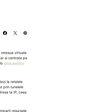
 reteaua virtuala
ar si centrate pe
web
click pentru
ezi la retelele
t prin tunelele
dresa ta IP, ceea
imparti resursele