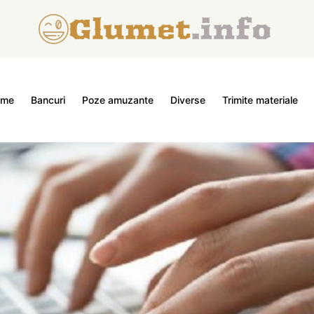
ome
Bancuri
Poze amuzante
Diverse
Trimite materiale