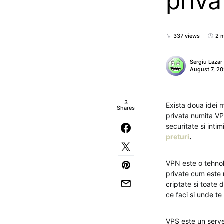
priva
337 views
2 m
Sergiu Lazar
August 7, 20
3
Exista doua idei 
Shares
privata numita VP
securitate si inti
preturi
.
VPN este o tehnolo
private cum este r
criptate si toate 
ce faci si unde te a
VPS este un server