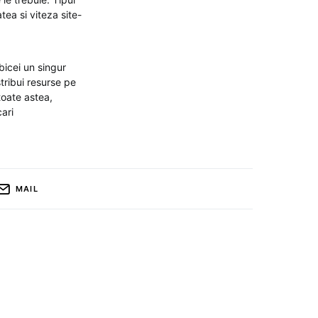
tea si viteza site-
bicei un singur
stribui resurse pe
toate astea,
cari
MAIL