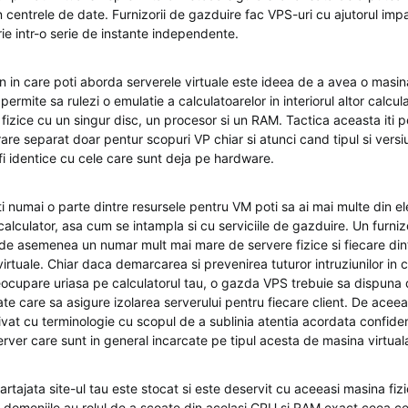
in centrele de date. Furnizorii de gazduire fac VPS-uri cu ajutorul impar
e intr-o serie de instante independente.
 in care poti aborda serverele virtuale este ideea de a avea o masina
 permite sa rulezi o emulatie a calculatoarelor in interiorul altor calcul
r fizice cu un singur disc, un procesor si un RAM. Tactica aceasta iti p
are separat doar pentur scopuri VP chiar si atunci cand tipul si versi
fi identice cu cele care sunt deja pe hardware.
i numai o parte dintre resursele pentru VM poti sa ai mai multe din e
calculator, asa cum se intampla si cu serviciile de gazduire. Un furni
de asemenea un numar mult mai mare de servere fizice si fiecare dint
irtuale. Chiar daca demarcarea si prevenirea tuturor intruziunilor in c
reocupare uriasa pe calculatorul tau, o gazda VPS trebuie sa dispuna 
te care sa asigure izolarea serverului pentru fiecare client. De aceea
rivat cu terminologie cu scopul de a sublinia atentia acordata confident
rver care sunt in general incarcate pe tipul acesta de masina virtual
tajata site-ul tau este stocat si este deservit cu aceeasi masina fizi
te domeniile au rolul de a scoate din acelasi CPU si RAM exact ceea ce 