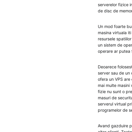
serverelor fizice 
de disc de memori
Un mod foarte bun
masina virtuala iti
resursele spatiilo
un sistem de oper
operare ar putea 
Deoarece folosest
server sau de un 
ofera un VPS are 
mai multe masini v
fizie nu sunt o p
masuri de securita
serverul virtual p
programelor de se
Avand gazduire par
altor clienti. Toa