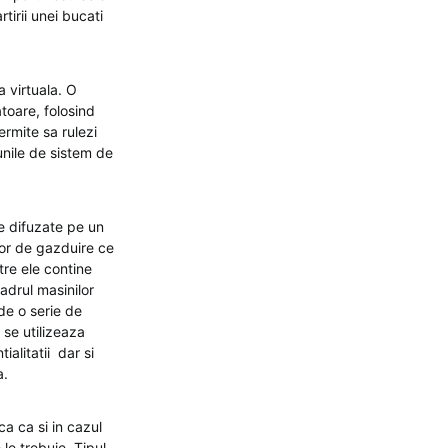
tirii unei bucati
 virtuala. O
atoare, folosind
ermite sa rulezi
unile de sistem de
le difuzate pe un
zor de gazduire ce
re ele contine
adrul masinilor
de o serie de
 se utilizeaza
ialitatii dar si
a.
ca ca si in cazul
le trebuie. Tipul