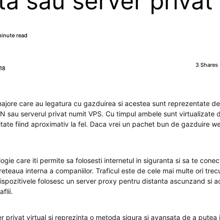
ta sau server privat
inute read
3 Shares
18
majore care au legatura cu gazduirea si acestea sunt reprezentate de
N sau serverul privat numit VPS. Cu timpul ambele sunt virtualizate d
mitate fiind aproximativ la fel. Daca vrei un pachet bun de gazduire 
gie care iti permite sa folosesti internetul in siguranta si sa te conect
eteaua interna a companiilor. Traficul este de cele mai multe ori trecu
dispozitivele folosesc un server proxy pentru distanta ascunzand si a
flii.
 privat virtual si reprezinta o metoda sigura si avansata de a putea 