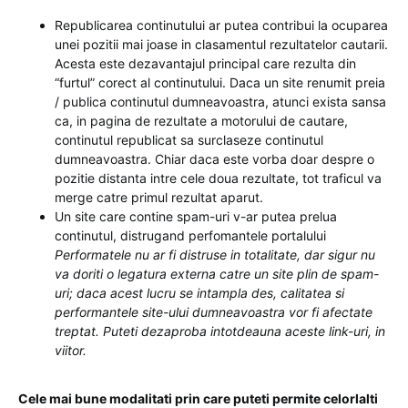
Republicarea continutului ar putea contribui la ocuparea
unei pozitii mai joase in clasamentul rezultatelor cautarii.
Acesta este dezavantajul principal care rezulta din
“furtul” corect al continutului. Daca un site renumit preia
/ publica continutul dumneavoastra, atunci exista sansa
ca, in pagina de rezultate a motorului de cautare,
continutul republicat sa surclaseze continutul
dumneavoastra. Chiar daca este vorba doar despre o
pozitie distanta intre cele doua rezultate, tot traficul va
merge catre primul rezultat aparut.
Un site care contine spam-uri v-ar putea prelua
continutul, distrugand perfomantele portalului
Performatele nu ar fi distruse in totalitate, dar sigur nu
va doriti o legatura externa catre un site plin de spam-
uri; daca acest lucru se intampla des, calitatea si
performantele site-ului dumneavoastra vor fi afectate
treptat. Puteti dezaproba intotdeauna aceste link-uri, in
viitor.
Cele mai bune modalitati prin care puteti permite celorlalti