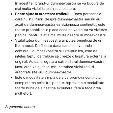
In acest fel, brand-ul dumneavoastra se va bucura de
mai multa vizibilitate si recunoastere.
Poate ajuta la cresterea traficului.
Daca persoanele
care nu stiu nimic despre dumneavoastra sau nu au
auzit de dumneavoastra va vizioneaza continutul, este
foarte probabil sa le placa ceea ce vad si sa va viziteze
pagina, pentru a afla mai multe despre dumneavoastra.
Vizibilitatea dumneavoastra ar putea beneficia de un
link natural. De fiecare daca cand cineva preia
continutul dumneavoastra si il (re)publica, este de
inteles faptul ca trebuie sa creeze o legatura externa la
original. Adica, o legatura catre site-ul dumneavoastra,
lucru crae va ajuta la imbunatatirea vizibilitatii si
autoritatii site-ului dumneavoastra.
Este o modalitate simpla de a va promova continutul. In
completarea celor trei puncte, reprezinta o modalitate
foarte buna de a castiga expunere, fara a face prea
mult efort.
Argumente contra