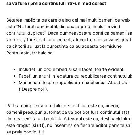
sa va fure / preia continutul intr-un mod corect
Setarea implicita pe care o aleg cei mai multi oameni pe web
este “Nu furati continutul, din cauza problemelor privind
continutul duplicat”. Daca dumneavoastra doriti ca oamenii sa
va preia / fure continutul corect, atunci trebuie sa va asigurati
ca cititorii au luat la cunostinta ca au aceasta permisiune.
Pentru asta, trebuie sa:
Includeti un cod embed si sa il faceti foarte evident;
Faceti un anunt in legatura cu republicarea continutului;
Mentionati despre republicare in sectiunea “About Us”
(“Despre noi”).
Partea complicata a furtului de continut este ca, uneori,
oamenii presupun automat ca va pot pot fura continutul atat
timp cat exista un backlink. Adevarul este ca, desi backlink-ul
este dragut (si util), nu inseamna ca fiecare editor permite sa i
se preia continutul.