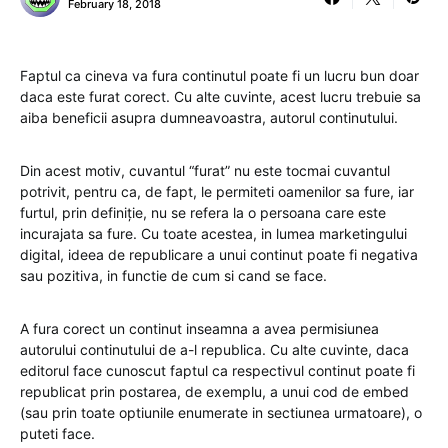
February 18, 2018
Faptul ca cineva va fura continutul poate fi un lucru bun doar
daca este furat corect. Cu alte cuvinte, acest lucru trebuie sa
aiba beneficii asupra dumneavoastra, autorul continutului.
Din acest motiv, cuvantul “furat” nu este tocmai cuvantul
potrivit, pentru ca, de fapt, le permiteti oamenilor sa fure, iar
furtul, prin definiție, nu se refera la o persoana care este
incurajata sa fure. Cu toate acestea, in lumea marketingului
digital, ideea de republicare a unui continut poate fi negativa
sau pozitiva, in functie de cum si cand se face.
A fura corect un continut inseamna a avea permisiunea
autorului continutului de a-l republica. Cu alte cuvinte, daca
editorul face cunoscut faptul ca respectivul continut poate fi
republicat prin postarea, de exemplu, a unui cod de embed
(sau prin toate optiunile enumerate in sectiunea urmatoare), o
puteti face.