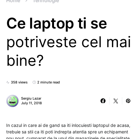
Home
Tehnologie
Ce laptop ti se
potriveste cel mai
bine?
358 views
2 minute read
Sergiu Lazar
July 11, 2018
In cazul in care ai de gand sa iti inlocuiesti laptopul de acasa,
trebuie sa stii ca iti poti indrepta atentia spre un echipament
nou nout, cumparat de la unul din magazinele de specialitate