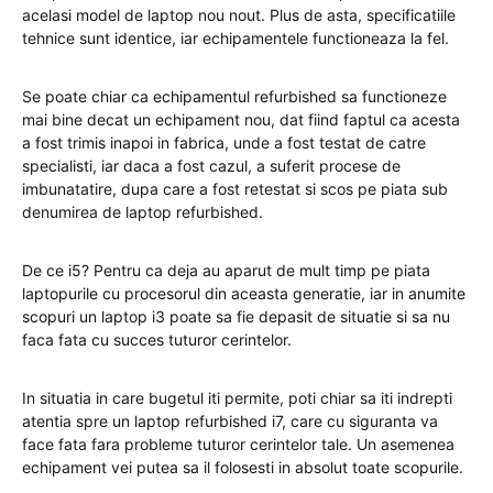
acelasi model de laptop nou nout. Plus de asta, specificatiile
tehnice sunt identice, iar echipamentele functioneaza la fel.
Se poate chiar ca echipamentul refurbished sa functioneze
mai bine decat un echipament nou, dat fiind faptul ca acesta
a fost trimis inapoi in fabrica, unde a fost testat de catre
specialisti, iar daca a fost cazul, a suferit procese de
imbunatatire, dupa care a fost retestat si scos pe piata sub
denumirea de laptop refurbished.
De ce i5? Pentru ca deja au aparut de mult timp pe piata
laptopurile cu procesorul din aceasta generatie, iar in anumite
scopuri un laptop i3 poate sa fie depasit de situatie si sa nu
faca fata cu succes tuturor cerintelor.
In situatia in care bugetul iti permite, poti chiar sa iti indrepti
atentia spre un laptop refurbished i7, care cu siguranta va
face fata fara probleme tuturor cerintelor tale. Un asemenea
echipament vei putea sa il folosesti in absolut toate scopurile.