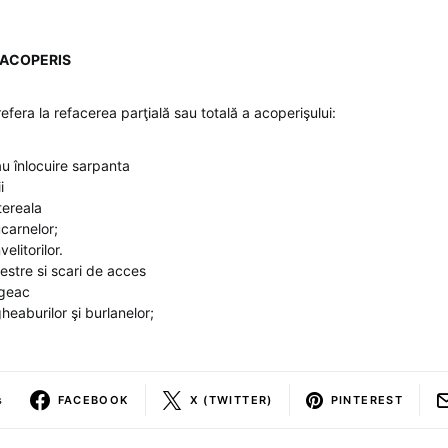
ACOPERIS
refera la refacerea parţială sau totală a acoperişului:
au înlocuire sarpanta
i
tereala
carnelor;
elitorilor.
estre si scari de acces
geac
area jgheaburilor şi burlan
s
FACEBOOK
X (TWITTER)
PINTEREST