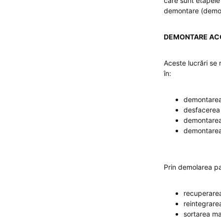
care sunt etapele 
demontare (demola
DEMONTARE AC
Aceste lucrări se 
în:
demontarea 
desfacerea 
demontarea 
demontarea î
Prin demolarea par
recuperarea
reintegrare
sortarea m