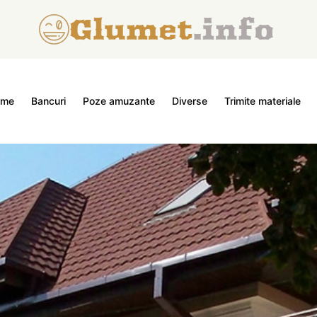
ome
Bancuri
Poze amuzante
Diverse
Trimite materiale