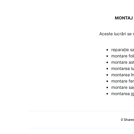
MONTAJ 
Aceste lucrări se 
reparație s
montare foli
montare as
montarea lu
montarea înv
montare fer
montare sa
mont
0 Share