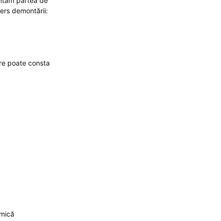
zentăm partea de
ers demontării:
are poate consta
icare economică