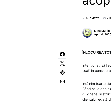
acop
407 views
2 m
Mina Martin
April 4, 202
ÎNLOCUIREA TOT
Intenţionaţi să fa
Luaţi în consider
Întâlnim foarte de
Când se ia decizia 
dulgheriei şi stru
clientului legată 