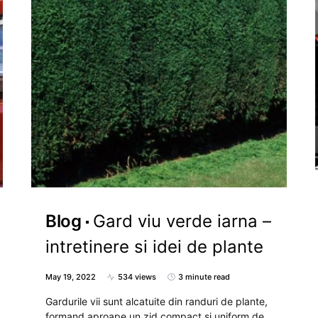
Blog
Gard viu verde iarna –
intretinere si idei de plante
May 19, 2022
534 views
3 minute read
Gardurile vii sunt alcatuite din randuri de plante,
formand aproape un zid compact si uniform de