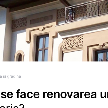
a si gradina
se face renovarea u