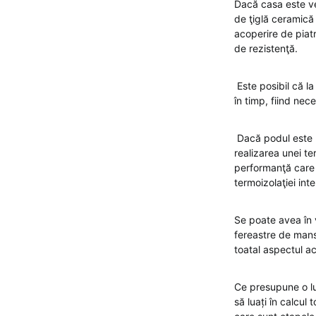
Dacă casa este ve
de ţiglă ceramică
acoperire de piatr
de rezistenţă.
Este posibil că la
în timp, fiind ne
Dacă podul este n
realizarea unei te
performanţă care v
termoizolaţiei in
Se poate avea în 
fereastre de mans
toatal aspectul a
Ce presupune o l
să luați în calcul