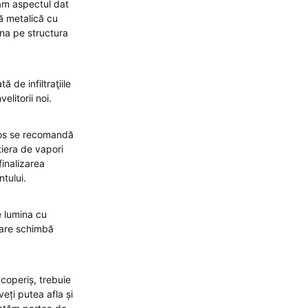
ăm aspectul dat
ă metalică cu
ina pe structura
 de infiltraţiile
elitorii noi.
eros se recomandă
tiera de vapori
finalizarea
ientului.
e lumina cu
care schimbă
acoperiș, trebuie
eți putea afla și