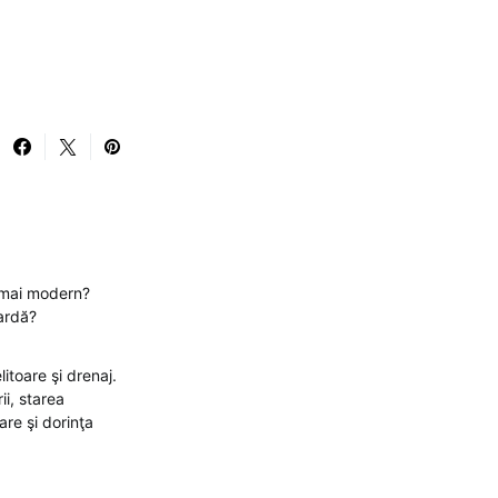
l mai modern?
sardă?
itoare şi drenaj.
ii, starea
are şi dorinţa