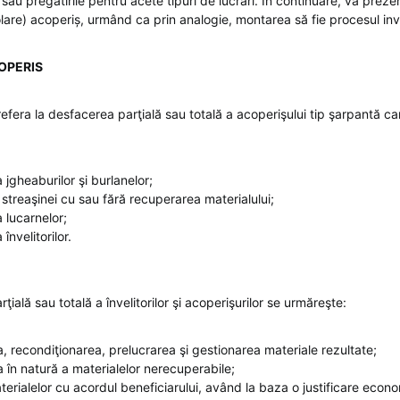
sau pregătirile pentru acete tipuri de lucrări. În continuare, vă pre
re) acoperiș, urmând ca prin analogie, montarea să fie procesul inv
OPERIS
refera la desfacerea parţială sau totală a acoperişului tip şarpantă c
jgheaburilor şi burlanelor;
streaşinei cu sau fără recuperarea materialului;
lucarnelor;
nvelitorilor.
ţială sau totală a învelitorilor şi acoperişurilor se urmăreşte:
, recondiţionarea, prelucrarea şi gestionarea materiale rezultate;
a în natură a materialelor nerecuperabile;
aterialelor cu acordul beneficiarului, având la baza o justif