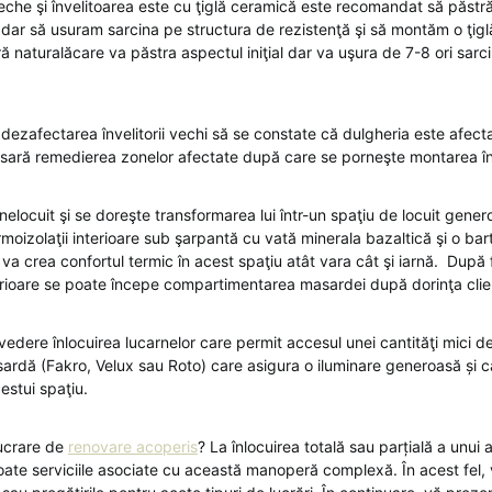
che şi învelitoarea este cu ţiglă ceramică este recomandat să păstr
 dar să usuram sarcina pe structura de rezistenţă şi să montăm o ţigl
ă naturalăcare va păstra aspectul iniţial dar va uşura de 7-8 ori sarc
 dezafectarea învelitorii vechi să se constate că dulgheria este afectată
cesară remedierea zonelor afectate după care se porneşte montarea înv
elocuit şi se doreşte transformarea lui într-un spaţiu de locuit gen
rmoizolaţii interioare sub şarpantă cu vată minerala bazaltică şi o bar
a crea confortul termic în acest spaţiu atât vara cât şi iarnă. După 
terioare se poate începe compartimentarea masardei după dorinţa cl
vedere înlocuirea lucarnelor care permit accesul unei cantităţi mici d
ardă (Fakro, Velux sau Roto) care asigura o iluminare generoasă și 
cestui spaţiu.
ucrare de
renovare acoperis
? La înlocuirea totală sau parțială a unui 
 toate serviciile asociate cu această manoperă complexă. În acest fel, v