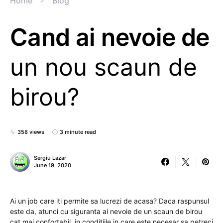
Home
Blog
Cand ai nevoie de
un nou scaun de
birou?
358 views
3 minute read
Sergiu Lazar
June 19, 2020
Ai un job care iti permite sa lucrezi de acasa? Daca raspunsul
este da, atunci cu siguranta ai nevoie de un scaun de birou
cat mai confortabil, in conditiile in care este necesar sa petreci