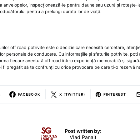
a anvelopelor, inspecționează-le pentru daune sau uzură și rotește-
oducătorului pentru a prelungi durata lor de viață.
ilor off road potrivite este o decizie care necesită cercetare, atenție l
lor personale de conducere. Cu informațiile și sfaturile potrivite, poț
forma fiecare aventură off road într-o experiență memorabilă și sigură.
 fi pregătit să te confrunți cu orice provocare pe care ți-o rezervă n
s
FACEBOOK
X (TWITTER)
PINTEREST
Post written by:
Vlad Panait