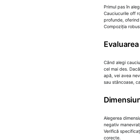
Primul pas în ale
Cauciucurile off r
profunde, oferind 
Compoziția robustă
Evaluarea 
Când alegi cauciuc
cel mai des. Dacă
apă, vei avea nev
sau stâncoase, cau
Dimensiuni
Alegerea dimensiun
negativ manevrabil
Verifică specifica
corecte.