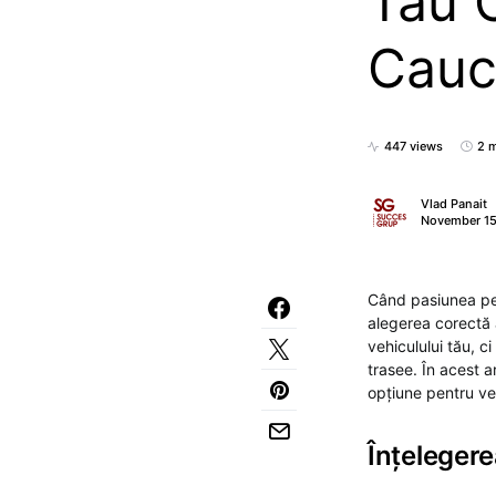
Tău 
Cauc
447 views
2 m
Vlad Panait
November 15
Când pasiunea pen
alegerea corectă 
vehiculului tău, ci
trasee. În acest a
opțiune pentru veh
Înțeleger