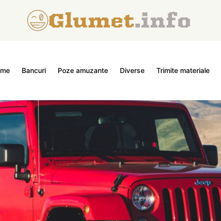
ome
Bancuri
Poze amuzante
Diverse
Trimite materiale