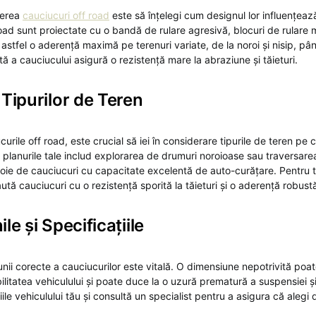
gerea
cauciucuri off road
este să înțelegi cum designul lor influențea
oad sunt proiectate cu o bandă de rulare agresivă, blocuri de rulare m
astfel o aderență maximă pe terenuri variate, de la noroi și nisip, până 
 a cauciucului asigură o rezistență mare la abraziune și tăieturi.
Tipurilor de Teren
urile off road, este crucial să iei în considerare tipurile de teren pe 
 planurile tale includ explorarea de drumuri noroioase sau traversarea
oie de cauciucuri cu capacitate excelentă de auto-curățare. Pentru
tă cauciucuri cu o rezistență sporită la tăieturi și o aderență robust
le și Specificațiile
ii corecte a cauciucurilor este vitală. O dimensiune nepotrivită poat
itatea vehiculului și poate duce la o uzură prematură a suspensiei și
țiile vehiculului tău și consultă un specialist pentru a asigura că alegi