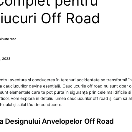
Complet pentru
iucuri Off Road
inute read
, 2023
tru aventura și conducerea în terenuri accidentate se transformă într
a cauciucurilor devine esențială. Cauciucurile off road nu sunt doar
 sunt elementele care te pot purta în siguranță prin cele mai dificile și
rticol, vom explora în detaliu lumea cauciucurilor off road și cum să 
iculul și stilul tău de conducere.
ea Designului Anvelopelor Off Road