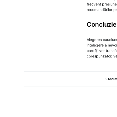
frecvent presiune
recomandărilor pr
Concluzie
Alegerea cauciucur
înțelegere a nevoi
care îți vor trans
corespunzător, vei
0 Share