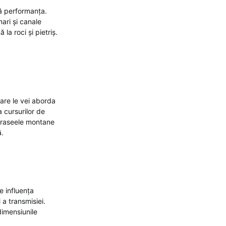
ză performanța.
ari și canale
la roci și pietriș.
care le vei aborda
 cursurilor de
 traseele montane
ă.
e influența
 a transmisiei.
 dimensiunile