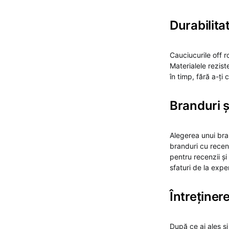
Durabilita
Cauciucurile off r
Materialele rezist
în timp, fără a-ț
Branduri ș
Alegerea unui bra
branduri cu recenz
pentru recenzii și
sfaturi de la exper
Întreținer
După ce ai ales și