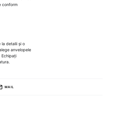
le conform
a detalii și o
i alege anvelopele
 Echipați
atura.
MAIL