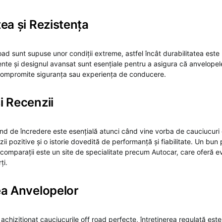
tea și Rezistența
oad sunt supuse unor condiții extreme, astfel încât durabilitatea este 
ente și designul avansat sunt esențiale pentru a asigura că anvelopele
i compromite siguranța sau experiența de conducere.
i Recenzii
nd de încredere este esențială atunci când vine vorba de cauciucuri 
ii pozitive și o istorie dovedită de performanță și fiabilitate. Un bun
 comparații este un site de specialitate precum Autocar, care oferă eva
ți.
ea Anvelopelor
 achiziționat cauciucurile off road perfecte, întreținerea regulată este 