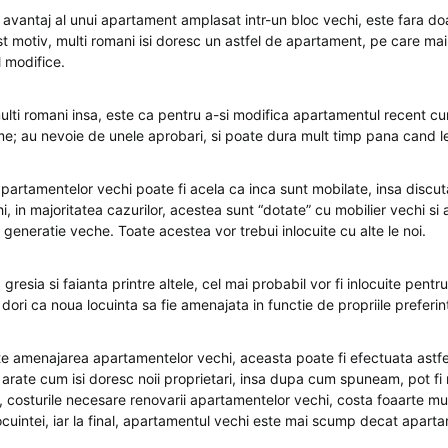
avantaj al unui apartament amplasat intr-un bloc vechi, este fara doa
st motiv, multi romani isi doresc un astfel de apartament, pe care mai
l modifice.
ulti romani insa, este ca pentru a-si modifica apartamentul recent c
e; au nevoie de unele aprobari, si poate dura mult timp pana cand le 
 apartamentelor vechi poate fi acela ca inca sunt mobilate, insa disc
 in majoritatea cazurilor, acestea sunt “dotate” cu mobilier vechi si
generatie veche. Toate acestea vor trebui inlocuite cu alte le noi.
 gresia si faianta printre altele, cel mai probabil vor fi inlocuite pentru
r dori ca noua locuinta sa fie amenajata in functie de propriile preferin
te amenajarea apartamentelor vechi, aceasta poate fi efectuata astfe
arate cum isi doresc noii proprietari, insa dupa cum spuneam, pot fi
us, costurile necesare renovarii apartamentelor vechi, costa foaarte mul
ocuintei, iar la final, apartamentul vechi este mai scump decat apart