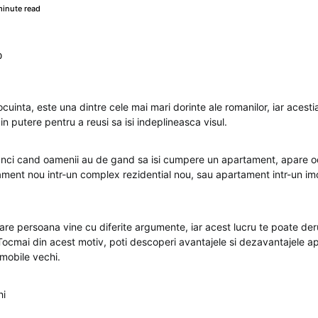
minute read
0
ocuinta, este una dintre cele mai mari dorinte ale romanilor, iar acest
 in putere pentru a reusi sa isi indeplineasca visul.
unci cand oamenii au de gand sa isi cumpere un apartament, apare o
ament nou intr-un complex rezidential nou, sau apartament intr-un im
are persoana vine cu diferite argumente, iar acest lucru te poate deru
 Tocmai din acest motiv, poti descoperi avantajele si dezavantajele a
imobile vechi.
hi