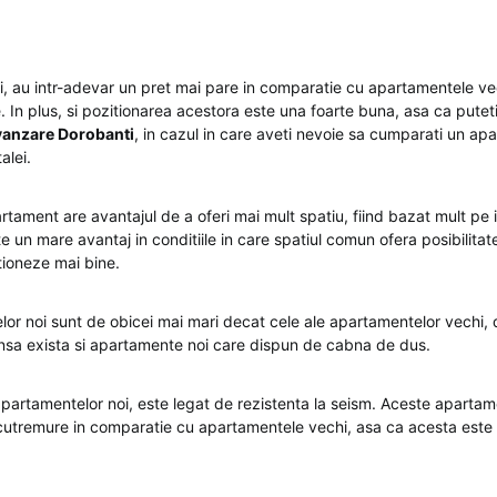
, au intr-adevar un pret mai pare in comparatie cu apartamentele ve
. In plus, si pozitionarea acestora este una foarte buna, asa ca putet
vanzare Dorobanti
, in cazul in care aveti nevoie sa cumparati un apa
alei.
ament are avantajul de a oferi mai mult spatiu, fiind bazat mult pe
e un mare avantaj in conditiile in care spatiul comun ofera posibilita
ctioneze mai bine.
lor noi sunt de obicei mai mari decat cele ale apartamentelor vechi, 
nsa exista si apartamente noi care dispun de cabna de dus.
 apartamentelor noi, este legat de rezistenta la seism. Aceste aparta
 cutremure in comparatie cu apartamentele vechi, asa ca acesta este