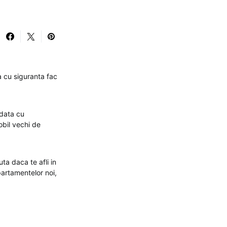
ia cu siguranta fac
data cu
obil vechi de
ta daca te afli in
partamentelor noi,