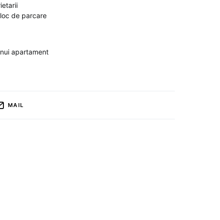
etarii
 loc de parcare
unui apartament
MAIL