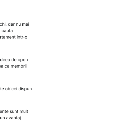
chi, dar nu mai
i cauta
rtament intr-o
 ideea de open
tea ca membrii
de obicei dispun
mente sunt mult
 un avantaj