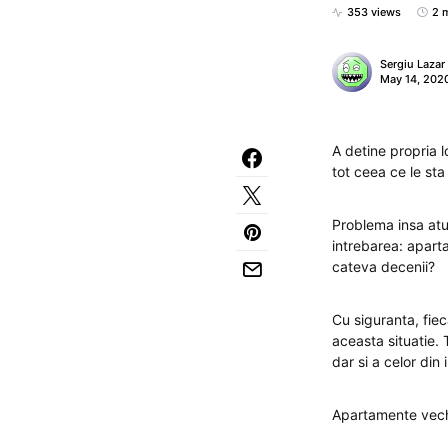
353 views
2 
Sergiu Lazar
May 14, 202
A detine propria l
tot ceea ce le sta
Problema insa at
intrebarea: apart
cateva decenii?
Cu siguranta, fiec
aceasta situatie.
dar si a celor din 
Apartamente vec