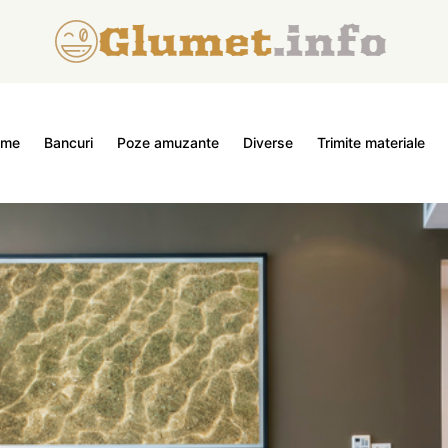
ome
Bancuri
Poze amuzante
Diverse
Trimite materiale