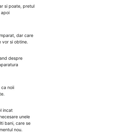
r si poate, pretul
 apoi
umparat, dar care
vor si obtine.
utand despre
 aparatura
 ca noii
te.
l incat
 necesare unele
ti bani, care se
amentul nou.