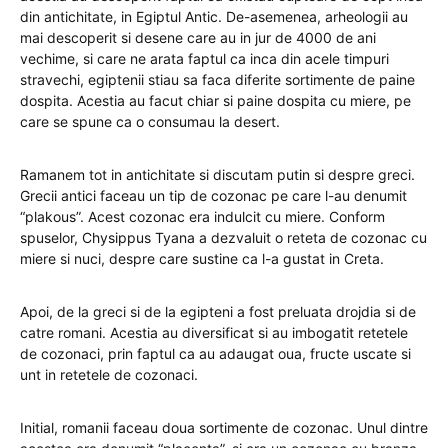
din antichitate, in Egiptul Antic. De-asemenea, arheologii au
mai descoperit si desene care au in jur de 4000 de ani
vechime, si care ne arata faptul ca inca din acele timpuri
stravechi, egiptenii stiau sa faca diferite sortimente de paine
dospita. Acestia au facut chiar si paine dospita cu miere, pe
care se spune ca o consumau la desert.
Ramanem tot in antichitate si discutam putin si despre greci.
Grecii antici faceau un tip de cozonac pe care l-au denumit
“plakous”. Acest cozonac era indulcit cu miere. Conform
spuselor, Chysippus Tyana a dezvaluit o reteta de cozonac cu
miere si nuci, despre care sustine ca l-a gustat in Creta.
Apoi, de la greci si de la egipteni a fost preluata drojdia si de
catre romani. Acestia au diversificat si au imbogatit retetele
de cozonaci, prin faptul ca au adaugat oua, fructe uscate si
unt in retetele de cozonaci.
Initial, romanii faceau doua sortimente de cozonac. Unul dintre