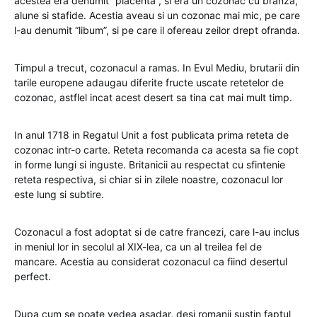
acestea era denumit “placenta”, si era un cozonac cu branza,
alune si stafide. Acestia aveau si un cozonac mai mic, pe care
l-au denumit “libum”, si pe care il ofereau zeilor drept ofranda.
Timpul a trecut, cozonacul a ramas. In Evul Mediu, brutarii din
tarile europene adaugau diferite fructe uscate retetelor de
cozonac, astflel incat acest desert sa tina cat mai mult timp.
In anul 1718 in Regatul Unit a fost publicata prima reteta de
cozonac intr-o carte. Reteta recomanda ca acesta sa fie copt
in forme lungi si inguste. Britanicii au respectat cu sfintenie
reteta respectiva, si chiar si in zilele noastre, cozonacul lor
este lung si subtire.
Cozonacul a fost adoptat si de catre francezi, care l-au inclus
in meniul lor in secolul al XIX-lea, ca un al treilea fel de
mancare. Acestia au considerat cozonacul ca fiind desertul
perfect.
Dupa cum se poate vedea asadar, desi romanii sustin faptul