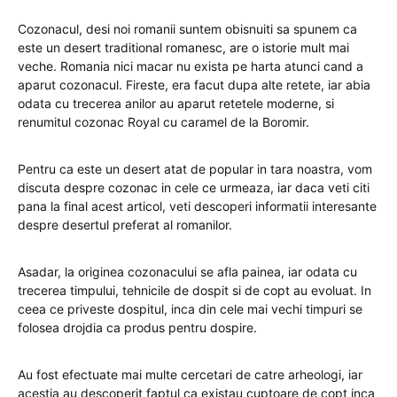
Cozonacul, desi noi romanii suntem obisnuiti sa spunem ca
este un desert traditional romanesc, are o istorie mult mai
veche. Romania nici macar nu exista pe harta atunci cand a
aparut cozonacul. Fireste, era facut dupa alte retete, iar abia
odata cu trecerea anilor au aparut retetele moderne, si
renumitul cozonac Royal cu caramel de la Boromir.
Pentru ca este un desert atat de popular in tara noastra, vom
discuta despre cozonac in cele ce urmeaza, iar daca veti citi
pana la final acest articol, veti descoperi informatii interesante
despre desertul preferat al romanilor.
Asadar, la originea cozonacului se afla painea, iar odata cu
trecerea timpului, tehnicile de dospit si de copt au evoluat. In
ceea ce priveste dospitul, inca din cele mai vechi timpuri se
folosea drojdia ca produs pentru dospire.
Au fost efectuate mai multe cercetari de catre arheologi, iar
acestia au descoperit faptul ca existau cuptoare de copt inca