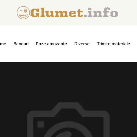
ome
Bancuri
Poze amuzante
Diverse
Trimite materiale