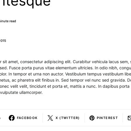
entesque
minute read
2015
 sit amet, consectetur adipiscing elit. Curabitur vehicula lacus sem, 
 sed. Fusce porta purus vitae elementum ultricies. In odio nibh, con
olor. In tempor et urna non auctor. Vestibulum tempus vestibulum liber
etus, ac pharetra elit finibus in. Sed tempor vel nunc sed gravida. 
onec velit velit, tincidunt et porta et, mattis a nunc. In dapibus porta
 vulputate ullamcorper.
s
FACEBOOK
X (TWITTER)
PINTEREST