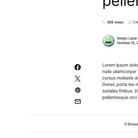
pell
369 views
1 
Sergiu Lazar
October 12, 
Lorem ipsum dolor
nulla ullamcorper
cursus molestie d
Donec porta leo m
sodales finibus. D
pellentesque orci
0 Share