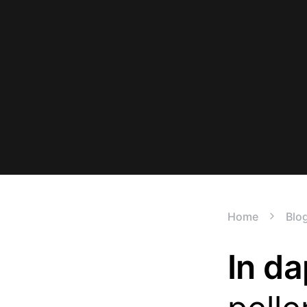
Home
Blo
In da