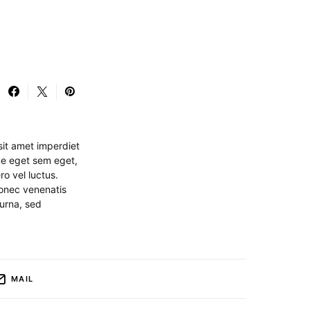
sit amet imperdiet
gue eget sem eget,
o vel luctus.
Donec venenatis
 urna, sed
MAIL