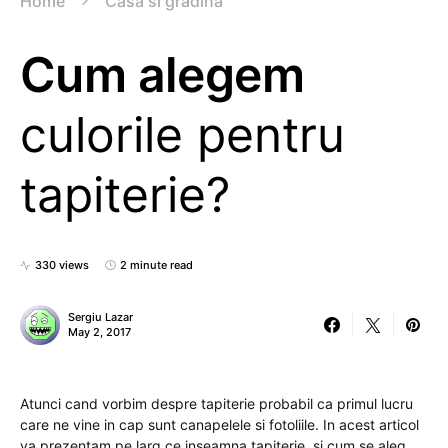
Home
Casa si gradina
Cum alegem
culorile pentru
tapiterie?
330 views
2 minute read
Sergiu Lazar
May 2, 2017
Atunci cand vorbim despre tapiterie probabil ca primul lucru
care ne vine in cap sunt canapelele si fotoliile. In acest articol
va prezentam pe larg ce inseamna tapiterie si cum se aleg