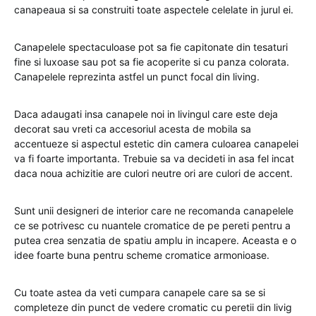
canapeaua si sa construiti toate aspectele celelate in jurul ei.
Canapelele spectaculoase pot sa fie capitonate din tesaturi
fine si luxoase sau pot sa fie acoperite si cu panza colorata.
Canapelele reprezinta astfel un punct focal din living.
Daca adaugati insa canapele noi in livingul care este deja
decorat sau vreti ca accesoriul acesta de mobila sa
accentueze si aspectul estetic din camera culoarea canapelei
va fi foarte importanta. Trebuie sa va decideti in asa fel incat
daca noua achizitie are culori neutre ori are culori de accent.
Sunt unii designeri de interior care ne recomanda canapelele
ce se potrivesc cu nuantele cromatice de pe pereti pentru a
putea crea senzatia de spatiu amplu in incapere. Aceasta e o
idee foarte buna pentru scheme cromatice armonioase.
Cu toate astea da veti cumpara canapele care sa se si
completeze din punct de vedere cromatic cu peretii din livig