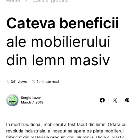
Home
Casa si gradina
Cateva beneficii
ale mobilierului
din lemn masiv
341 views
2 minute read
Sergiu Lazar
March 7, 2019
In mod traditional, mobilierul a fost facut din lemn. Odata cu
revolutia industriala, a inceput sa apara pe piata mobilierul
fabricat din materiale precum otel, aluminiu, sticla si plastic.