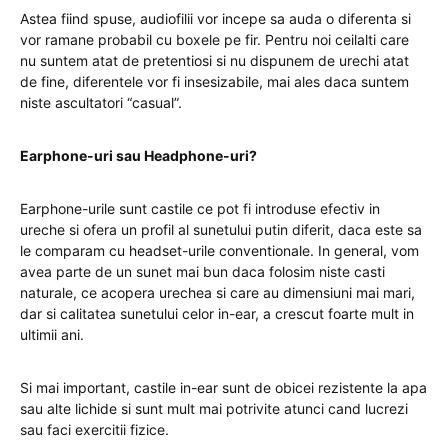
Astea fiind spuse, audiofilii vor incepe sa auda o diferenta si
vor ramane probabil cu boxele pe fir. Pentru noi ceilalti care
nu suntem atat de pretentiosi si nu dispunem de urechi atat
de fine, diferentele vor fi insesizabile, mai ales daca suntem
niste ascultatori “casual”.
Earphone-uri sau Headphone-uri?
Earphone-urile sunt castile ce pot fi introduse efectiv in
ureche si ofera un profil al sunetului putin diferit, daca este sa
le comparam cu headset-urile conventionale. In general, vom
avea parte de un sunet mai bun daca folosim niste casti
naturale, ce acopera urechea si care au dimensiuni mai mari,
dar si calitatea sunetului celor in-ear, a crescut foarte mult in
ultimii ani.
Si mai important, castile in-ear sunt de obicei rezistente la apa
sau alte lichide si sunt mult mai potrivite atunci cand lucrezi
sau faci exercitii fizice.