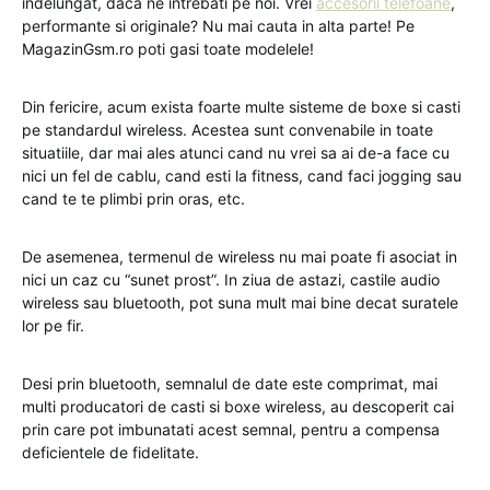
indelungat, daca ne intrebati pe noi. Vrei
accesorii telefoane
,
performante si originale? Nu mai cauta in alta parte! Pe
MagazinGsm.ro poti gasi toate modelele!
Din fericire, acum exista foarte multe sisteme de boxe si casti
pe standardul wireless. Acestea sunt convenabile in toate
situatiile, dar mai ales atunci cand nu vrei sa ai de-a face cu
nici un fel de cablu, cand esti la fitness, cand faci jogging sau
cand te te plimbi prin oras, etc.
De asemenea, termenul de wireless nu mai poate fi asociat in
nici un caz cu “sunet prost”. In ziua de astazi, castile audio
wireless sau bluetooth, pot suna mult mai bine decat suratele
lor pe fir.
Desi prin bluetooth, semnalul de date este comprimat, mai
multi producatori de casti si boxe wireless, au descoperit cai
prin care pot imbunatati acest semnal, pentru a compensa
deficientele de fidelitate.