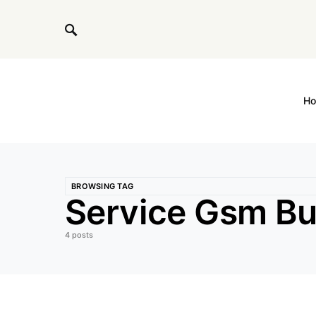
H
BROWSING TAG
Service Gsm Bu
4 posts