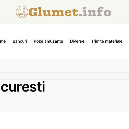
ome
Bancuri
Poze amuzante
Diverse
Trimite materiale
curesti