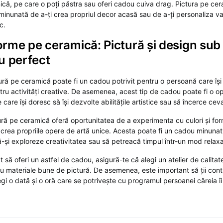
nică, pe care o poți păstra sau oferi cadou cuiva drag. Pictura pe cer
minunată de a-ți crea propriul decor acasă sau de a-ți personaliza va
c.
forme pe ceramică: Pictură și design su
u perfect
tură pe ceramică poate fi un cadou potrivit pentru o persoană care își
ntru activități creative. De asemenea, acest tip de cadou poate fi o o
care își doresc să își dezvolte abilitățile artistice sau să încerce cev
tură pe ceramică oferă oportunitatea de a experimenta cu culori și for
a crea propriile opere de artă unice. Acesta poate fi un cadou minuna
ă-și exploreze creativitatea sau să petreacă timpul într-un mod relaxa
t să oferi un astfel de cadou, asigură-te că alegi un atelier de calitate
cu materiale bune de pictură. De asemenea, este important să ții con
alegi o dată și o oră care se potrivește cu programul persoanei căreia îi