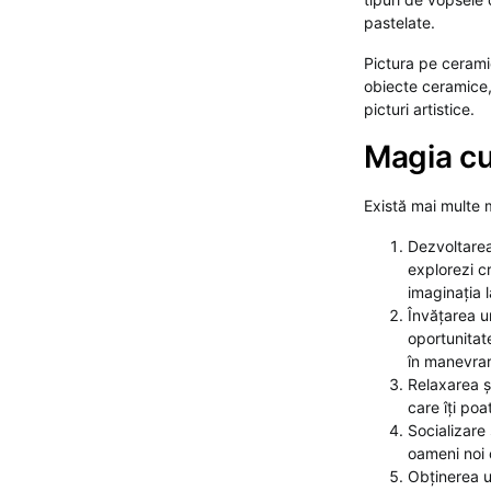
pastelate.
Pictura pe ceramic
obiecte ceramice, 
picturi artistice.
Magia cu
Există mai multe 
Dezvoltarea 
explorezi cr
imaginația l
Învățarea un
oportunitat
în manevrare
Relaxarea ș
care îți poa
Socializare 
oameni noi c
Obținerea un