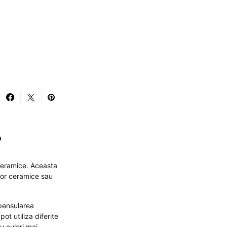
?
ceramice. Aceasta
lor ceramice sau
 pensularea
ot utiliza diferite
u culori mai