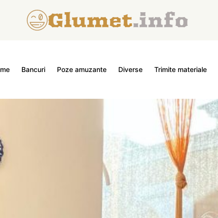
ome
Bancuri
Poze amuzante
Diverse
Trimite materiale