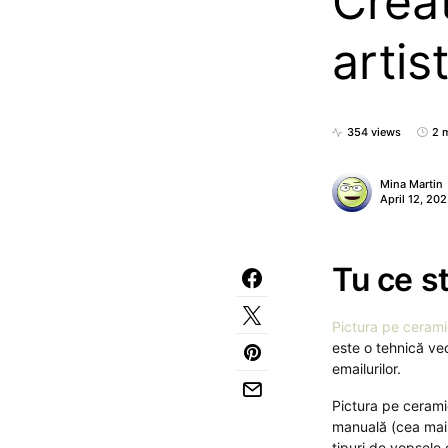
Creat
artis
354 views
2 
Mina Martin
April 12, 20
Tu ce s
Pictura pe ceram
este o tehnică ve
emailurilor.
Pictura pe ceramic
manuală (cea mai d
tipuri de vopsele 