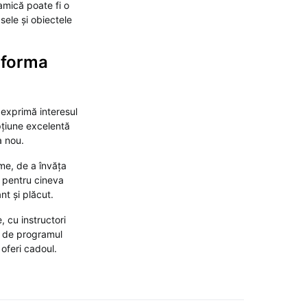
amică poate fi o
sele și obiectele
b forma
 exprimă interesul
pțiune excelentă
a nou.
me, de a învăța
t pentru cineva
nt și plăcut.
, cu instructori
t de programul
 oferi cadoul.