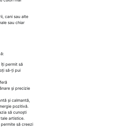
ii, cani sau alte
nale sau chiar
că:
 îți permit să
oți să-ți pui
oferă
ânare și precizie
antă și calmantă,
energie pozitivă.
cazia să cunoști
ale artistice.
i permite să creezi