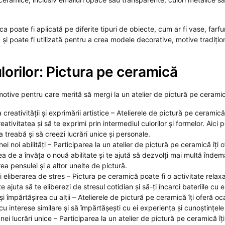
a poate fi aplicată pe diferite tipuri de obiecte, cum ar fi vase, farfur
și poate fi utilizată pentru a crea modele decorative, motive tradițio
lorilor: Pictura pe ceramică
motive pentru care merită să mergi la un atelier de pictură pe cerami
creativității și exprimării artistice – Atelierele de pictură pe ceramică
eativitatea și să te exprimi prin intermediul culorilor și formelor. Aici p
a treabă și să creezi lucrări unice și personale.
ei noi abilități – Participarea la un atelier de pictură pe ceramică îți 
ea de a învăța o nouă abilitate și te ajută să dezvolți mai multă îndem
a pensulei și a altor unelte de pictură.
i eliberarea de stres – Pictura pe ceramică poate fi o activitate relax
te ajuta să te eliberezi de stresul cotidian și să-ți încarci bateriile cu 
și împărtășirea cu alții – Atelierele de pictură pe ceramică îți oferă o
u interese similare și să împărtășești cu ei experiența și cunoștințele t
ei lucrări unice – Participarea la un atelier de pictură pe ceramică îț