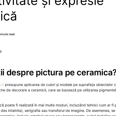
ivitate și expresie
tică
minute read
23
tii despre pictura pe ceramica
ică
presupune aplicarea de culori și modele pe suprafața obiectelor 
che de decorare a ceramicii, care se bazează pe utilizarea pigmente
ă poate fi realizată în mai multe moduri, incluzând tehnici cum ar fi
es intalnita), serigrafia sau transferul de imagine. De asemenea, se p
ceramice, inclusiv emailuri opace sau transparente, culori metalice sa