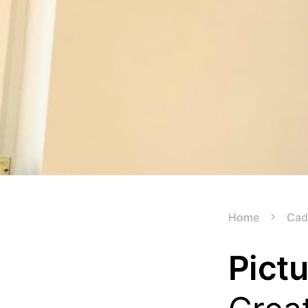
Home
Cad
Pict