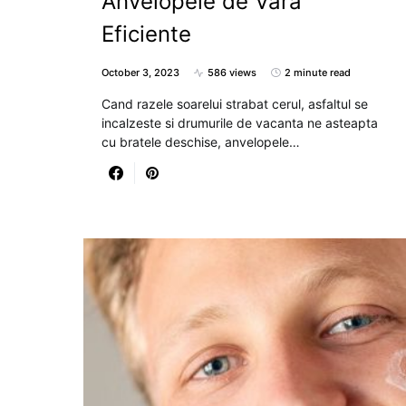
Anvelopele de Vara
Eficiente
October 3, 2023
586 views
2 minute read
Cand razele soarelui strabat cerul, asfaltul se
incalzeste si drumurile de vacanta ne asteapta
cu bratele deschise, anvelopele…