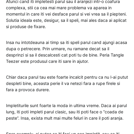
Atunci cand iti impletesti parul sau il aranjezi intr-o coafura
complexa, stii ca cea mai mare problema va aparea in
momentul in care iti vei desface parul si vei vrea sa il piepteni.
Solutia ideala este, desigur, sa il speli, mai ales daca ai aplicat
si produse de fixare.
Insa nu intotdeauna ai timp sa iti speli parul cand ajungi acasa
dupa o petrecere. Prin urmare, nu ramane decat sa il
desprinzi si sa il descalcesti cat poti tu de bine. Peria Tangle
Teezer este produsul care iti sare in ajutor.
Chiar daca parul tau este foarte incalcit pentru ca nu l-ai putut
despleti bine, aceasta perie il va netezi fara a rupe firele si
fara a provoca durere.
Impletiturile sunt foarte la moda in ultima vreme. Daca ai parul
lung, iti poti impleti parul clasic, sau iti poti face o “coada de
peste”. Insa, exista mult mai multe feluri in care il poti aranja.
Spre exemplu, ai putea sa iti faci un coc impletit, sau sa iti