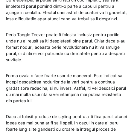
impletesti parul pornind dintr-o parte a capului pentru a
ajunge in cealalta. Efectul unei astfel de coafuri va fi garantat,
insa dificultatile apar atunci cand va trebui sa il desprinzi.
Peria Tangle Teezer poate fi folosita inclusiv pentru partile
unde nu ai reusit sa iti despletesti bine parul. Chiar daca s-au
format noduri, aceasta perie revolutionara nu iti va smulge
parul, ci dintii ei vor patrunde cu delicatete pentru a desparti
suvitele.
Forma ovala o face foarte usor de manevrat. Este indicat sa
incepi descalcirea nodurilor de la varf pentru a continua
gradat spre radacina, si nu invers. Astfel, iti vei descalci parul
cu mai multa usurinta si vei intampina mai putina rezistenta
din partea lui.
Daca ai folosit produse de styling pentru a-ti fixa parul, atunci
ideea cea mai buna ar fi sa il speli. In cazul in care ai parul
foarte lung si te gandesti cu oroare la intregul proces de