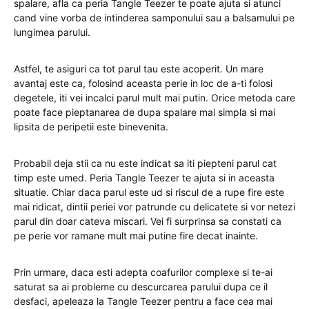
spalare, afla ca peria Tangle Teezer te poate ajuta si atunci
cand vine vorba de intinderea samponului sau a balsamului pe
lungimea parului.
Astfel, te asiguri ca tot parul tau este acoperit. Un mare
avantaj este ca, folosind aceasta perie in loc de a-ti folosi
degetele, iti vei incalci parul mult mai putin. Orice metoda care
poate face pieptanarea de dupa spalare mai simpla si mai
lipsita de peripetii este binevenita.
Probabil deja stii ca nu este indicat sa iti piepteni parul cat
timp este umed. Peria Tangle Teezer te ajuta si in aceasta
situatie. Chiar daca parul este ud si riscul de a rupe fire este
mai ridicat, dintii periei vor patrunde cu delicatete si vor netezi
parul din doar cateva miscari. Vei fi surprinsa sa constati ca
pe perie vor ramane mult mai putine fire decat inainte.
Prin urmare, daca esti adepta coafurilor complexe si te-ai
saturat sa ai probleme cu descurcarea parului dupa ce il
desfaci, apeleaza la Tangle Teezer pentru a face cea mai