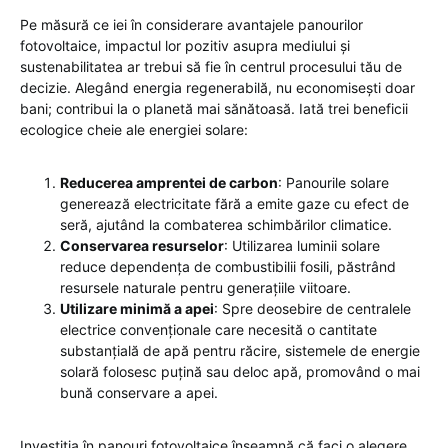
Pe măsură ce iei în considerare avantajele panourilor
fotovoltaice, impactul lor pozitiv asupra mediului și
sustenabilitatea ar trebui să fie în centrul procesului tău de
decizie. Alegând energia regenerabilă, nu economisești doar
bani; contribui la o planetă mai sănătoasă. Iată trei beneficii
ecologice cheie ale energiei solare:
Reducerea amprentei de carbon
: Panourile solare
generează electricitate fără a emite gaze cu efect de
seră, ajutând la combaterea schimbărilor climatice.
Conservarea resurselor
: Utilizarea luminii solare
reduce dependența de combustibilii fosili, păstrând
resursele naturale pentru generațiile viitoare.
Utilizare minimă a apei
: Spre deosebire de centralele
electrice convenționale care necesită o cantitate
substanțială de apă pentru răcire, sistemele de energie
solară folosesc puțină sau deloc apă, promovând o mai
bună conservare a apei.
Investiția în panouri fotovoltaice înseamnă că faci o alegere