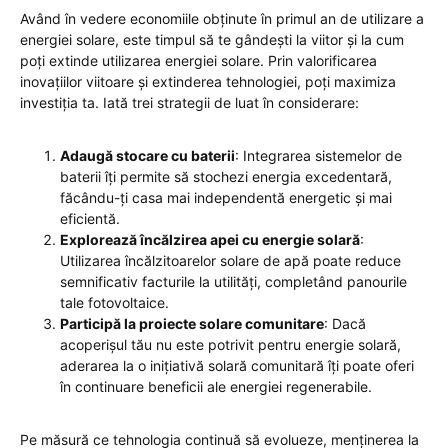
Având în vedere economiile obținute în primul an de utilizare a
energiei solare, este timpul să te gândești la viitor și la cum
poți extinde utilizarea energiei solare. Prin valorificarea
inovațiilor viitoare și extinderea tehnologiei, poți maximiza
investiția ta. Iată trei strategii de luat în considerare:
Adaugă stocare cu baterii
: Integrarea sistemelor de
baterii îți permite să stochezi energia excedentară,
făcându-ți casa mai independentă energetic și mai
eficientă.
Explorează încălzirea apei cu energie solară
:
Utilizarea încălzitoarelor solare de apă poate reduce
semnificativ facturile la utilități, completând panourile
tale fotovoltaice.
Participă la proiecte solare comunitare
: Dacă
acoperișul tău nu este potrivit pentru energie solară,
aderarea la o inițiativă solară comunitară îți poate oferi
în continuare beneficii ale energiei regenerabile.
Pe măsură ce tehnologia continuă să evolueze, menținerea la