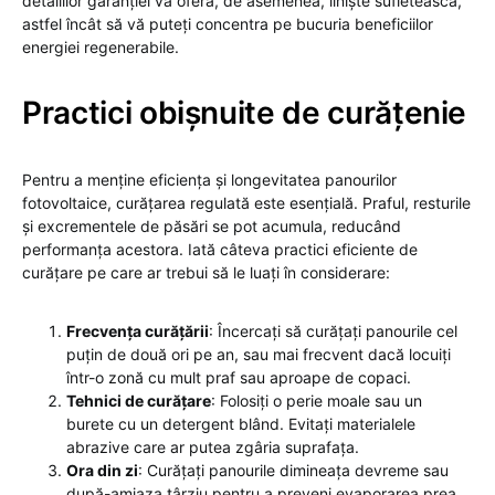
detaliilor garanției vă oferă, de asemenea, liniște sufletească,
astfel încât să vă puteți concentra pe bucuria beneficiilor
energiei regenerabile.
Practici obișnuite de curățenie
Pentru a menține eficiența și longevitatea panourilor
fotovoltaice, curățarea regulată este esențială. Praful, resturile
și excrementele de păsări se pot acumula, reducând
performanța acestora. Iată câteva practici eficiente de
curățare pe care ar trebui să le luați în considerare:
Frecvența curățării
: Încercați să curățați panourile cel
puțin de două ori pe an, sau mai frecvent dacă locuiți
într-o zonă cu mult praf sau aproape de copaci.
Tehnici de curățare
: Folosiți o perie moale sau un
burete cu un detergent blând. Evitați materialele
abrazive care ar putea zgâria suprafața.
Ora din zi
: Curățați panourile dimineața devreme sau
după-amiaza târziu pentru a preveni evaporarea prea