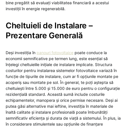
bine pregătit să evaluați viabilitatea financiară a acestui
investiții în energie regenerabilă.
Cheltuieli de Instalare –
Prezentare Generală
Deși investiția în
panouri fotovoltaice
poate conduce la
economii semnificative pe termen lung, este esențial să
înțelegi cheltuielile inițiale de instalare implicate. Structura
costurilor pentru instalarea sistemelor fotovoltaice variază în
funcție de tipurile de instalare, cum ar fi opțiunile montate pe
acoperiș sau montate pe sol. În general, te poți aștepta să
cheltuiești între 5.000 și 15.000 de euro pentru o configurație
rezidențială standard. Această sumă include costurile
echipamentelor, manopera și orice permise necesare. Deși ai
putea găsi alternative mai ieftine, investiția în materiale de
înaltă calitate și instalare profesională poate îmbunătăți
semnificativ eficiența și durata de viață a sistemului. În plus, ia
în considerare stimulentele sau opțiunile de finanțare