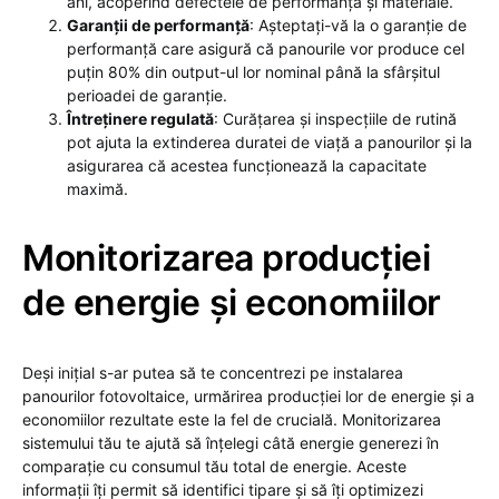
ani, acoperind defectele de performanță și materiale.
Garanții de performanță
: Așteptați-vă la o garanție de
performanță care asigură că panourile vor produce cel
puțin 80% din output-ul lor nominal până la sfârșitul
perioadei de garanție.
Întreținere regulată
: Curățarea și inspecțiile de rutină
pot ajuta la extinderea duratei de viață a panourilor și la
asigurarea că acestea funcționează la capacitate
maximă.
Monitorizarea producției
de energie și economiilor
Deși inițial s-ar putea să te concentrezi pe instalarea
panourilor fotovoltaice, urmărirea producției lor de energie și a
economiilor rezultate este la fel de crucială. Monitorizarea
sistemului tău te ajută să înțelegi câtă energie generezi în
comparație cu consumul tău total de energie. Aceste
informații îți permit să identifici tipare și să îți optimizezi