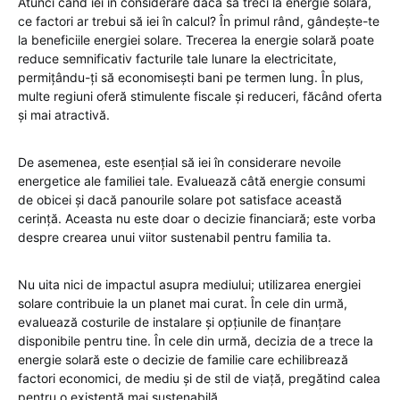
Atunci când iei în considerare dacă să treci la energie solară,
ce factori ar trebui să iei în calcul? În primul rând, gândește-te
la beneficiile energiei solare. Trecerea la energie solară poate
reduce semnificativ facturile tale lunare la electricitate,
permițându-ți să economisești bani pe termen lung. În plus,
multe regiuni oferă stimulente fiscale și reduceri, făcând oferta
și mai atractivă.
De asemenea, este esențial să iei în considerare nevoile
energetice ale familiei tale. Evaluează câtă energie consumi
de obicei și dacă panourile solare pot satisface această
cerință. Aceasta nu este doar o decizie financiară; este vorba
despre crearea unui viitor sustenabil pentru familia ta.
Nu uita nici de impactul asupra mediului; utilizarea energiei
solare contribuie la un planet mai curat. În cele din urmă,
evaluează costurile de instalare și opțiunile de finanțare
disponibile pentru tine. În cele din urmă, decizia de a trece la
energie solară este o decizie de familie care echilibrează
factori economici, de mediu și de stil de viață, pregătind calea
pentru o existență mai sustenabilă.