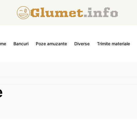
ome
Bancuri
Poze amuzante
Diverse
Trimite materiale
e