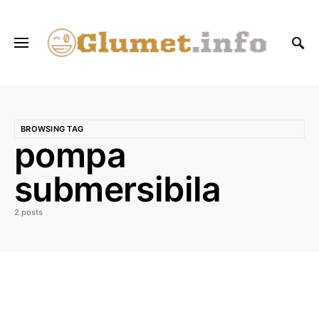
BROWSING TAG
pompa
submersibila
2 posts