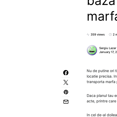
baza
marf
359 views
2 
Sergiu Lazar
January 17, 
Nu de putine ori t
locatie precisa. I
transporta marfa p
Daca planul tau er
acte, printre care 
In cel de-al doile