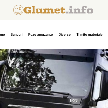
ome
Bancuri
Poze amuzante
Diverse
Trimite materiale