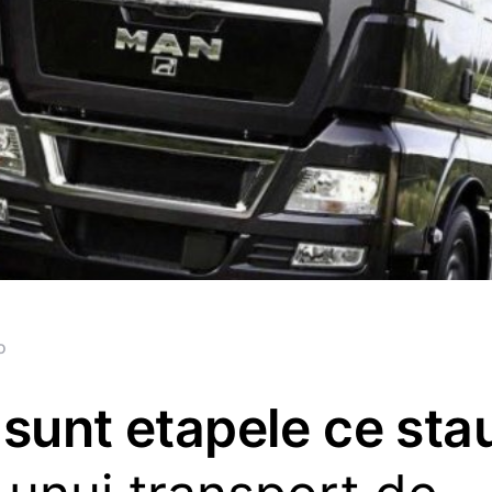
o
sunt etapele ce stau