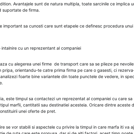
ion. Avantajele sunt de natura multipla, toate sarcinile ce implica un
nd suportate de firma.
ste important sa cunosti care sunt etapele ce definesc procedura unui
o intalnire cu un reprezentant al companiei
za cu alegerea unei firme de transport care sa se plieze pe nevoile s
n pripa, orientandu-te catre prima firma pe care o gasesti, ci rezerva-
a analizezi foarte bine variantele din toate punctele de vedere, in specia
e.
a, este timpul sa contactezi un reprezentat al companiei cu care sa s
tipul marfii, cantitatii sau destinatiei acesteia. Oricare dintre aceste det
nstituirii unei oferte de pret.
ire se vor stabili si aspectele cu privire la timpul in care marfa iti va a
ctie de ruta care este propusa, dar si de alti factori, acest timp poate 