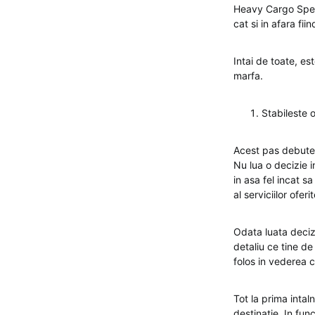
Heavy Cargo Spedit
cat si in afara fii
Intai de toate, e
marfa.
Stabileste 
Acest pas debutea
Nu lua o decizie i
in asa fel incat s
al serviciilor oferit
Odata luata decizi
detaliu ce tine de 
folos in vederea co
Tot la prima intaln
destinatie. In fun