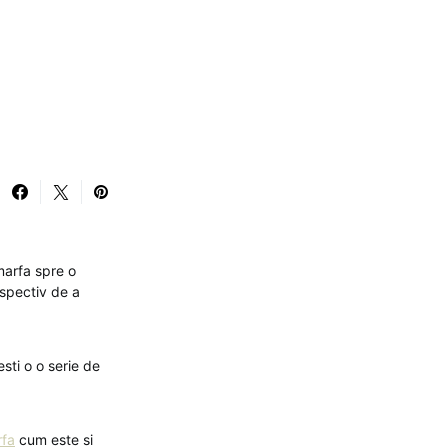
 marfa spre o
espectiv de a
sti o o serie de
rfa
cum este si