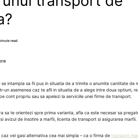
 unui transport de
a?
minute read
2019
i se intampla sa fii pus in situatia de a trimite o anumite cantitate de
ntr-un asemenea caz te afli in situatia de a alege intre doua optiuni, r
e cont propriu sau sa apelezi la serviciile unei firme de transport.
a sa te orientezi spre prima varianta, afla ca este necesar sa pregate
si avizul de insotire a marfii, licenta de transport si asigurarea marfii.
a caz vei gasi alternativa cea mai simpla – ca o firma de
transport ma