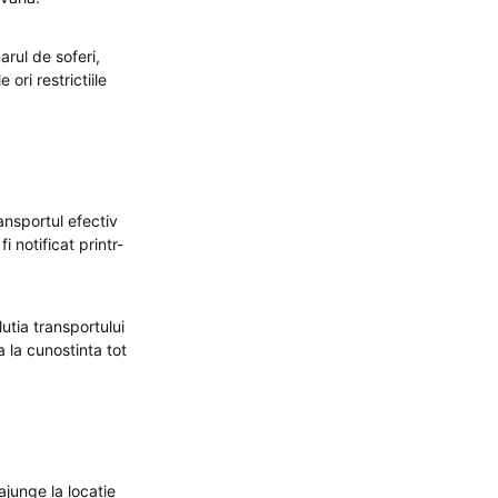
arul de soferi,
ori restrictiile
ansportul efectiv
 notificat printr-
lutia transportului
a la cunostinta tot
ajunge la locatie