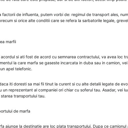
 factorii de influenta, putem vorbi de: regimul de transport ales, num
recum si orice alte conditii care se refera la sarbatorile legale, grevele 
ea marfii
acordul si ati fost de acord cu semnarea contractului, va avea loc tr
entul la care marfa se gaseste incarcata in duba sau in camion, vei fi
-un apel telefonic.
aca iti doresti sa mai fii tinut la curent si cu alte detalii legate de evo
u un reprezentant al companiei ori chiar cu soferul tau. Asadar, vei lu
starea transportului tau.
portului de marfa
fa ajunge la destinatie are loc plata transportului. Dupa ce camionul 