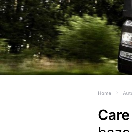
Home
Aut
Care 