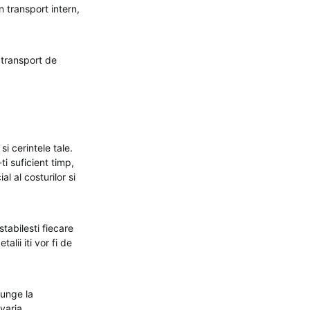
 transport intern,
 transport de
i cerintele tale.
ti suficient timp,
l al costurilor si
tabilesti fiecare
alii iti vor fi de
junge la
varia.