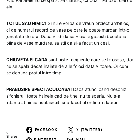
P.S. Paharele nu se spala, se clatesc, ca doar n-a baut ulei cu
ele.
TOTUL SAU NIMIC!
Si nu e vorba de vreun proiect ambitios,
ci de numarul record de vase pe care le poate murdari intr-o
jumatate de ora. Daca vii de la serviciu si gasesti bucataria
plina de vase murdare, sa stii ca si-a facut un ceai.
CHIUVETA SI CADA
sunt niste recipiente care se folosesc, dar
nu se spala decat inainte de a le folosi data viitoare. Oricum
se depune praful intre timp.
PRABUSIRE SPECTACULOASA!
Daca atunci cand deschizi
sifonierul, toate hainele cad pe tine, nu te speria. Nu s-a
intamplat nimic neobisnuit, si-a facut el ordine in lucruri.
FACEBOOK
X (TWITTER)
0
Shares
PINTEREST
MAIL