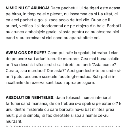
NIMIC NU SE ARUNCA!
Daca pachetul lui de tigari este acasa
pe birou, in timp ce el e plecat, nu inseamna ca si l-a uitat, ci
ca acel pachet e gol si zace acolo de trei zile. Dupa ce ii
arunci, verifica-i si deodorantul de pe etajera din baie. Barbatii
nu arunca ambalajele goale, si asta pentru ca nu observa nici
cand s-au terminat si nici cand au aparut altele noi.
AVEM COS DE RUFE?
Cand pui rufe la spalat, intreaba-l clar
de pe unde sa-i aduni lucrurile murdare. Cea mai buna solutie
ar fi sa deschizi sifonierul si sa intrebi pe rand: “Asta cum e?
Curata, sau murdara? Dar asta?” Apoi gandeste-te pe unde si-
ar fi putut ascunde sosetele facute ghemotoc. Sub pat si in
incaltarile de rezerva sunt locuri aproape sigure.
ABSOLUT DE NEINTELES:
daca folosesti numai interiorul
farfuriei cand mananci, de ce trebuie s-o speli si pe exterior? E
unul dintre misterele cu care barbatii nu-si bat mintea prea
mult, pur si simplu, isi fac dreptate si spala numai ce-au
murdarit.