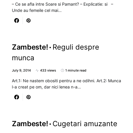
– Ce se afla intre Soare si Pamant? – Explicatie: si –
Unde au femeile cel mai…
Zambeste!
Reguli despre
munca
July 9, 2014
433 views
1 minute read
Art.1: Ne nastem obositi pentru a ne odihni. Art.2: Munca
l-a creat pe om, dar nici lenea n-a…
Zambeste!
Cugetari amuzante