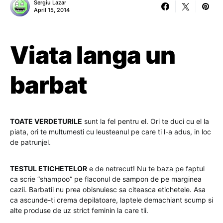
Sergiu Lazar
April 15, 2014
Viata langa un
barbat
TOATE VERDETURILE
sunt la fel pentru el. Ori te duci cu el la
piata, ori te multumesti cu leusteanul pe care ti l-a adus, in loc
de patrunjel.
TESTUL ETICHETELOR
e de netrecut!
Nu te baza pe faptul
ca scrie “shampoo” pe flaconul de sampon de pe marginea
cazii. Barbatii nu prea obisnuiesc sa citeasca etichetele. Asa
ca ascunde-ti crema depilatoare, laptele demachiant scump si
alte produse de uz strict feminin la care tii.