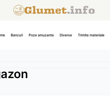
ome
Bancuri
Poze amuzante
Diverse
Trimite materiale
gazon