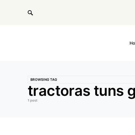
H
BROWSING TAG
tractoras tuns 
1 post