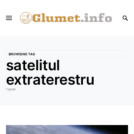
BROWSING TAG
satelitul
extraterestru
1 post