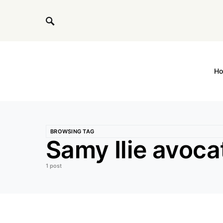
H
BROWSING TAG
Samy Ilie avocat
1 post