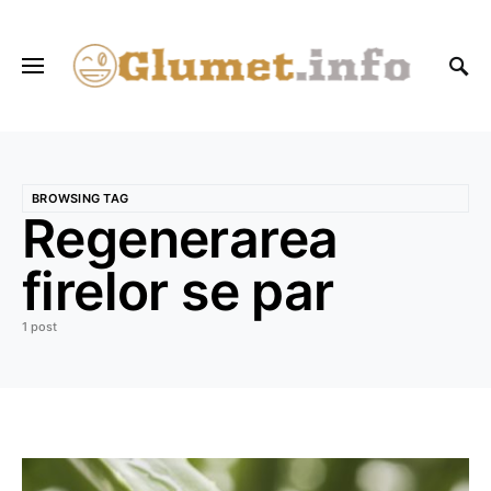
BROWSING TAG
Regenerarea
firelor se par
1 post