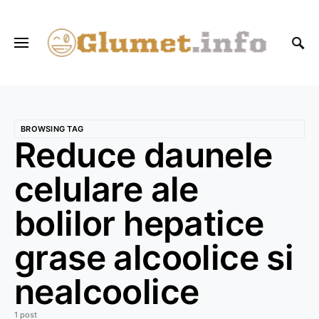
BROWSING TAG
Reduce daunele
celulare ale
bolilor hepatice
grase alcoolice si
nealcoolice
1 post