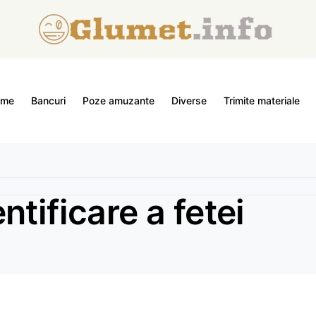
ome
Bancuri
Poze amuzante
Diverse
Trimite materiale
tificare a fetei