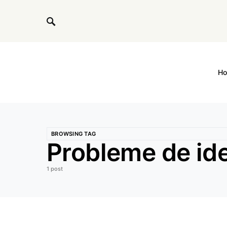
H
BROWSING TAG
Probleme de iden
1 post