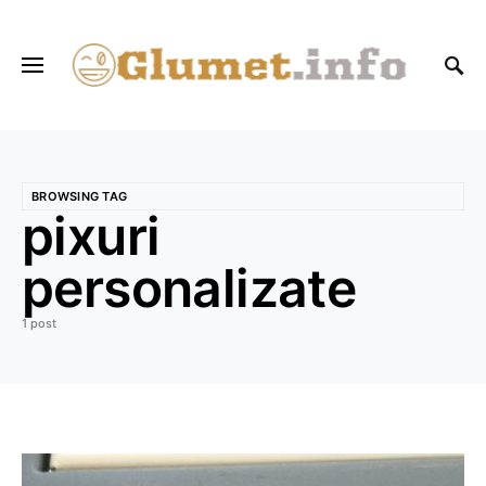
BROWSING TAG
pixuri
personalizate
1 post