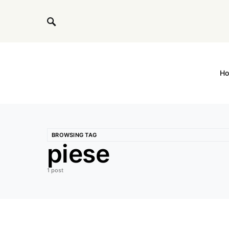
H
BROWSING TAG
piese
1 post