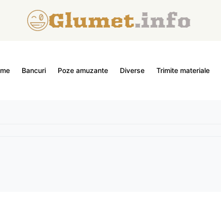
ome
Bancuri
Poze amuzante
Diverse
Trimite materiale