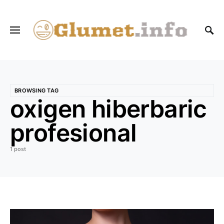
BROWSING TAG
oxigen hiberbaric
profesional
1 post