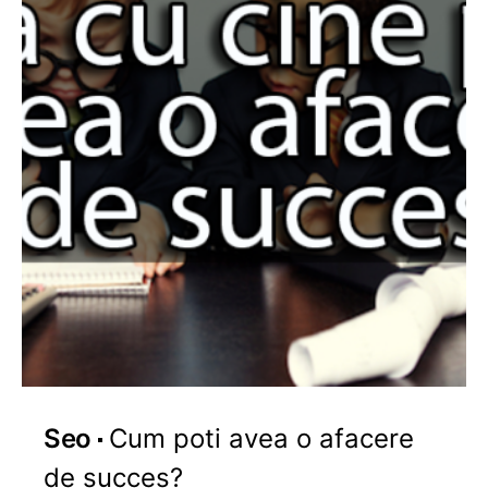
Seo
Cum poti avea o afacere
de succes?