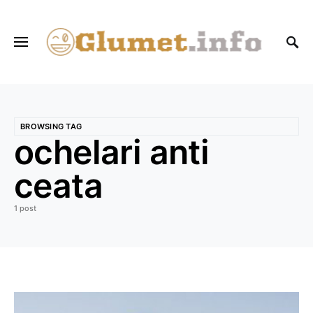
BROWSING TAG
ochelari anti
ceata
1 post