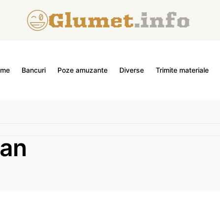
ome
Bancuri
Poze amuzante
Diverse
Trimite materiale
ian