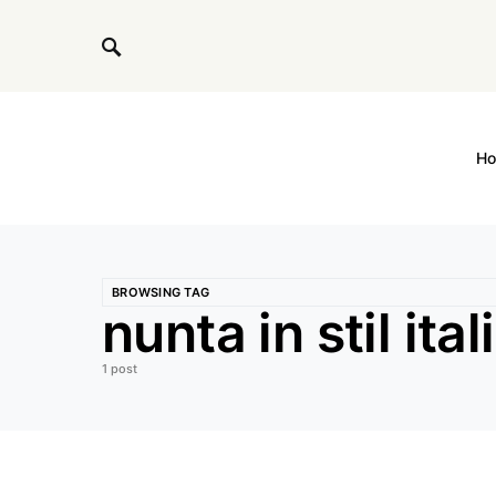
H
BROWSING TAG
nunta in stil ital
1 post