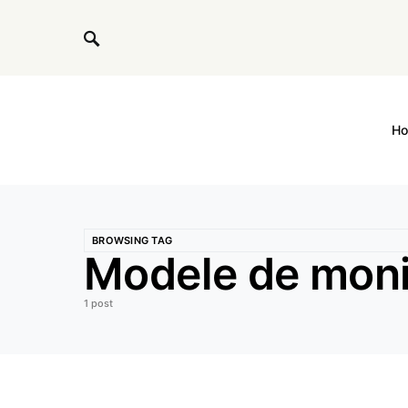
H
BROWSING TAG
Modele de moni
1 post