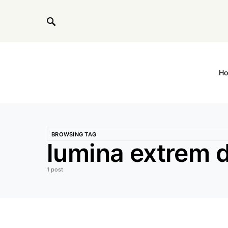
H
BROWSING TAG
lumina extrem d
1 post