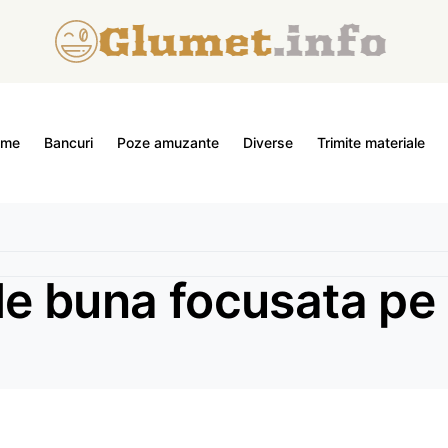
ome
Bancuri
Poze amuzante
Diverse
Trimite materiale
e buna focusata pe 