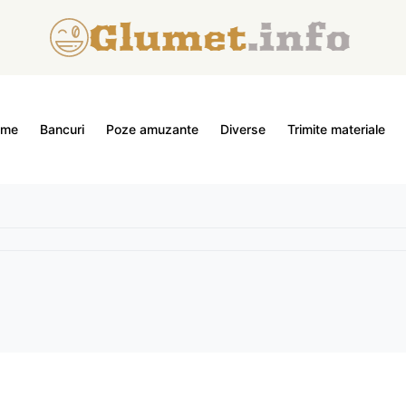
ome
Bancuri
Poze amuzante
Diverse
Trimite materiale