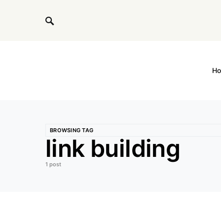
H
BROWSING TAG
link building
1 post