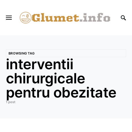
BROWSING TAG
interventii
chirurgicale
pentru obezitate
1 post