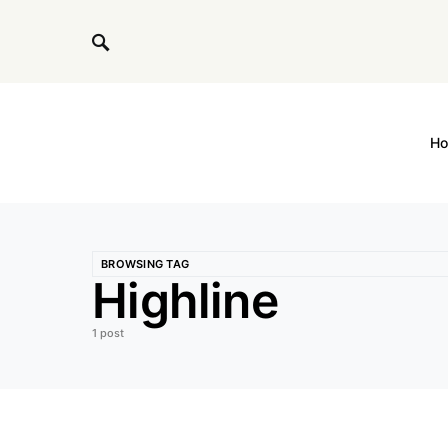
H
BROWSING TAG
Highline
1 post