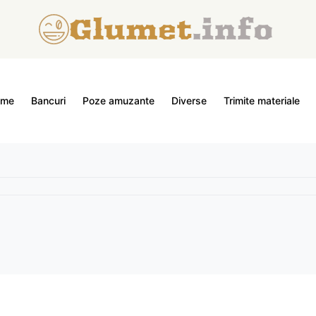
ome
Bancuri
Poze amuzante
Diverse
Trimite materiale