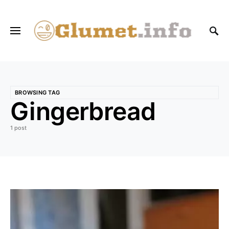
BROWSING TAG
Gingerbread
1 post