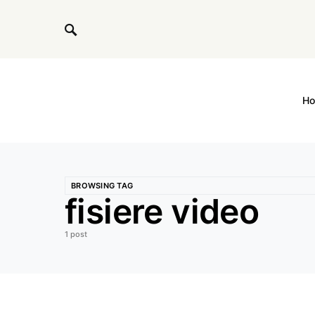
H
BROWSING TAG
fisiere video
1 post