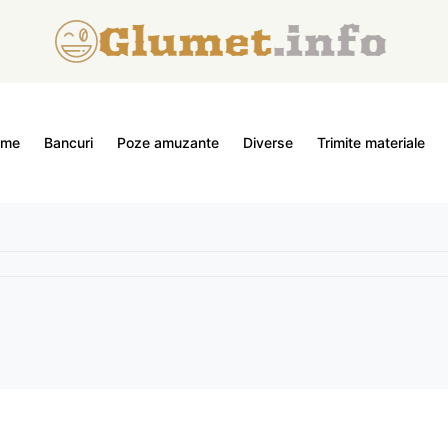
ome
Bancuri
Poze amuzante
Diverse
Trimite materiale