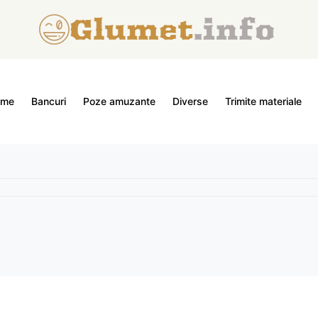
ome
Bancuri
Poze amuzante
Diverse
Trimite materiale