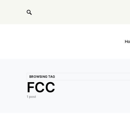
H
BROWSING TAG
FCC
1 post