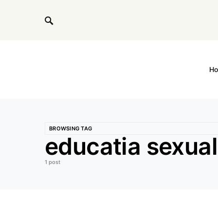
H
BROWSING TAG
educatia sexuala
1 post