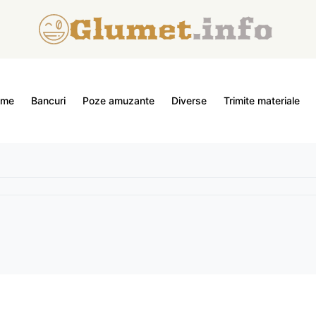
ome
Bancuri
Poze amuzante
Diverse
Trimite materiale