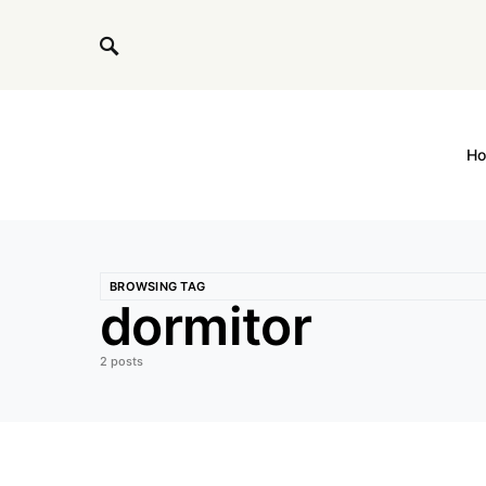
H
BROWSING TAG
dormitor
2 posts