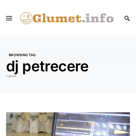
BROWSING TAG
dj petrecere
1 post